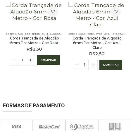
 6MM - ALGODÃO
,
PE – 6MM – ALGODÃO - POR METRO
,
POR METRO - 6MM - ALGODÃO
CORES LISAS - POR METRO - 6MM - ALGODÃO
,
PE – 6MM – ALGODÃO - POR METRO
,
POR METRO - 6MM
CORES LISAS - POR METRO - 6MM - ALGODÃO
,
PE 
Corda Trançada de Algodão
Corda Trançada de Algodão
6mm Por Metro – Cor: Rosa
6mm Por Metro – Cor: Azul
Claro
R$
2,50
R$
2,50
COMPRAR
COMPRAR
FORMAS DE PAGAMENTO