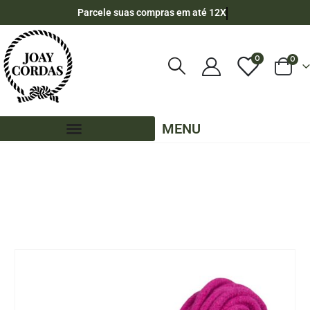
Parcele suas compras em até 12X
0
0
MENU
LOJA
POR METRO - 6MM - ALGODÃO
,
CORES LISAS - POR METRO - 6MM - ALGODÃO
,
PE – 6MM – ALGODÃO - POR METRO
CORDA TRANÇADA DE ALGODÃO 6MM POR METRO – COR: PINK