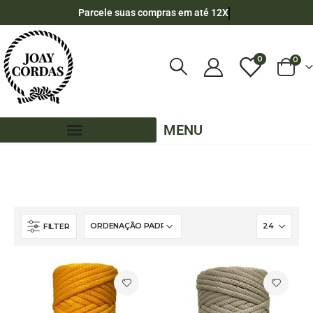
Parcele suas compras em até 12X
0
0
MENU
LOJA
CORDÃO AGULHADO
4MM - CORDÃO AGULHADO
4MM – CORDÃO AGULHADO - 70 METROS
FILTER