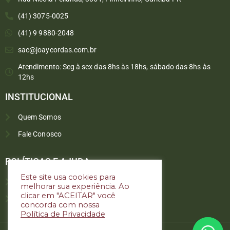
(41) 3075-0025
(41) 9 9880-2048
sac@joaycordas.com.br
Atendimento: Seg à sex das 8hs às 18hs, sábado das 8hs às
12hs
INSTITUCIONAL
Quem Somos
Fale Conosco
Converse conosco
Selecione com quem deseja falar
POLÍTICAS E AJUDA
Este site usa cookies para
Política de troca e devoluções
melhorar sua experiência. Ao
Atendimento
clicar em "ACEITAR" você
Política de privacidade
concorda com nossa
Política de Privacidade