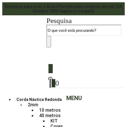
Enviamos para todo o Brasil
Parcele suas compras em até 12X
Compra 100% segura e tranquila
Pesquisa
0
0
0
MENU
Corda Náutica Redonda
2mm
10 metros
40 metros
KIT
Cores