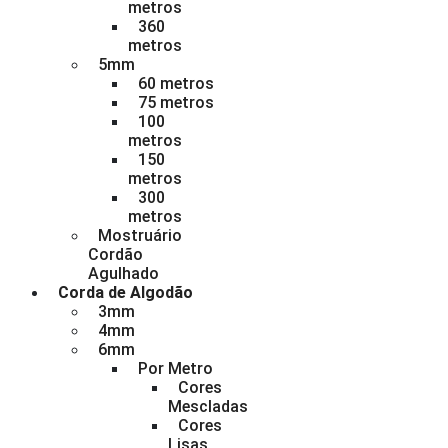
metros
360
metros
5mm
60 metros
75 metros
100
metros
150
metros
300
metros
Mostruário
Cordão
Agulhado
Corda de Algodão
3mm
4mm
6mm
Por Metro
Cores
Mescladas
Cores
Lisas