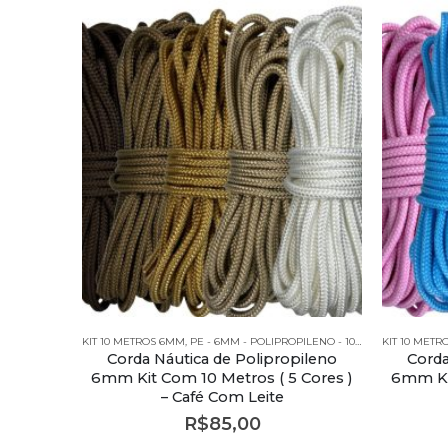
KIT 10 METROS 6MM
,
PE - 6MM - POLIPROPILENO - 10 METROS
KIT 10 MET
,
PE - 6M
Corda Náutica de Polipropileno
Corda
6mm Kit Com 10 Metros ( 5 Cores )
6mm Kit
– Café Com Leite
R$
85,00