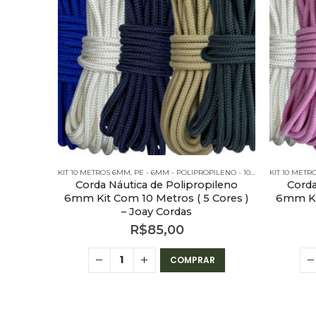
KIT 10 METROS 6MM
,
PE - 6MM - POLIPROPILENO - 10 METROS
KIT 10 MET
,
PE - 6M
Corda Náutica de Polipropileno
Corda
6mm Kit Com 10 Metros ( 5 Cores )
6mm Kit
– Joay Cordas
R$
85,00
COMPRAR