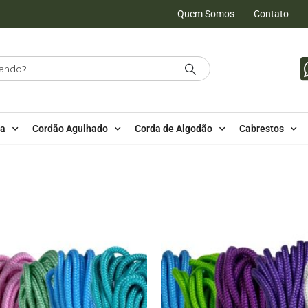
Quem Somos
Contato
da
Cordão Agulhado
Corda de Algodão
Cabrestos
LIPROPILENO
10 METROS - 6MM - POLIPROPILENO
KIT 10 METR