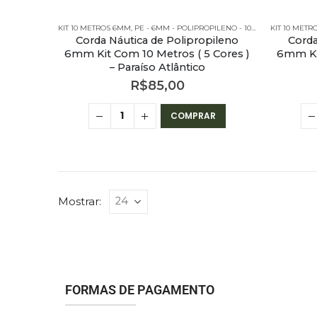
KIT 10 METROS 6MM
,
PE - 6MM - POLIPROPILENO - 10 METROS
KIT 10 MET
,
PE - 6M
Corda Náutica de Polipropileno
Corda
6mm Kit Com 10 Metros ( 5 Cores )
6mm Kit
– Paraíso Atlântico
R$
85,00
COMPRAR
Mostrar:
FORMAS DE PAGAMENTO