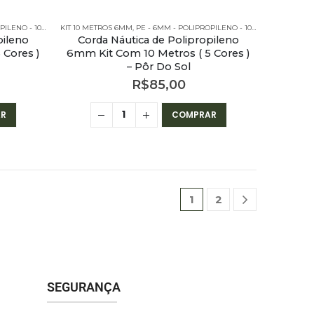
O - 10 METROS
KIT 10 METROS 6MM
,
PE - 6MM - POLIPROPILENO - KITS
,
PE - 6MM - POLIPROPILENO - 10 METROS
,
PE - 6
pileno
Corda Náutica de Polipropileno
 Cores )
6mm Kit Com 10 Metros ( 5 Cores )
– Pôr Do Sol
R$
85,00
R
COMPRAR
1
2
SEGURANÇA