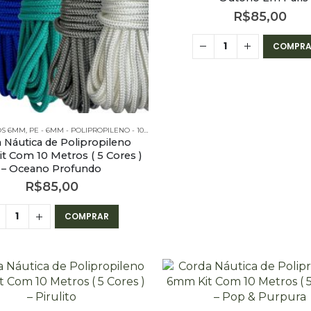
R$
85,00
COMPRA
ROS 6MM
M - POLIPROPILENO - KITS
,
PE - 6MM - POLIPROPILENO - 10 METROS
,
PE - 6MM - POLIPROPILENO - KITS
 Náutica de Polipropileno
 Com 10 Metros ( 5 Cores )
– Oceano Profundo
R$
85,00
COMPRAR