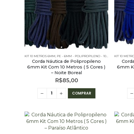
KIT 10 METROS 6MM
,
PE - 6MM - POLIPROPILENO - 10 METROS
KIT 10 MET
,
PE - 6M
Corda Náutica de Polipropileno
Corda
6mm Kit Com 10 Metros ( 5 Cores )
6mm Kit
– Noite Boreal
R$
85,00
COMPRAR