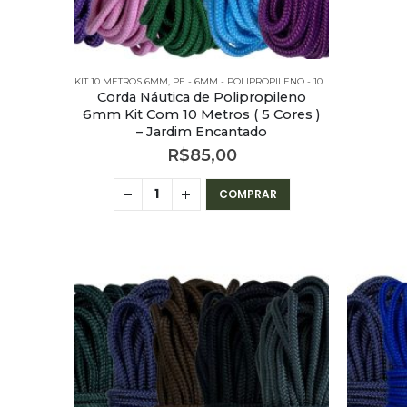
KIT 10 METROS 6MM
,
PE - 6MM - POLIPROPILENO - 10 METROS
,
PE - 6M
Corda Náutica de Polipropileno
6mm Kit Com 10 Metros ( 5 Cores )
– Jardim Encantado
R$
85,00
COMPRAR