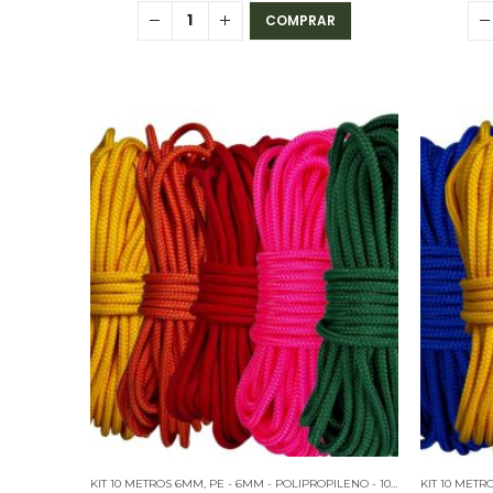
COMPRAR
KIT 10 METROS 6MM
,
PE - 6MM - POLIPROPILENO - 10 METROS
KIT 10 MET
,
PE - 6M