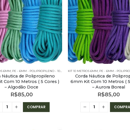
ROS 6MM
M - POLIPROPILENO - KITS
,
PE - 6MM - POLIPROPILENO - 10 METROS
KIT 10 METROS 6MM
,
PE - 6MM - POLIPROPILENO - KITS
,
PE - 6MM - POLIPROPILEN
 Náutica de Polipropileno
Corda Náutica de Polipro
 Com 10 Metros ( 5 Cores )
6mm Kit Com 10 Metros ( 5
– Algodão Doce
– Aurora Boreal
R$
85,00
R$
85,00
COMPRAR
COMPRA