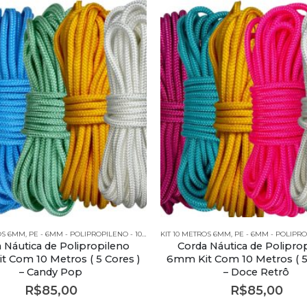
ROS 6MM
M - POLIPROPILENO - KITS
,
PE - 6MM - POLIPROPILENO - 10 METROS
KIT 10 METROS 6MM
,
PE - 6MM - POLIPROPILENO - KITS
,
PE - 6MM - POLIPROPILEN
 Náutica de Polipropileno
Corda Náutica de Polipro
 Com 10 Metros ( 5 Cores )
6mm Kit Com 10 Metros ( 5
– Candy Pop
– Doce Retrô
R$
85,00
R$
85,00