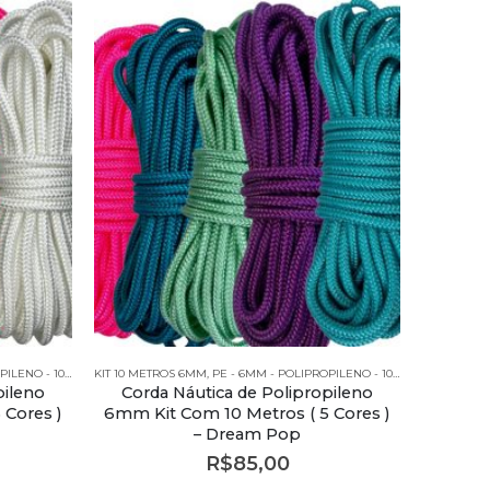
O - 10 METROS
KIT 10 METROS 6MM
,
PE - 6MM - POLIPROPILENO - KITS
,
PE - 6MM - POLIPROPILENO - 10 METROS
,
PE - 6
pileno
Corda Náutica de Polipropileno
 Cores )
6mm Kit Com 10 Metros ( 5 Cores )
– Dream Pop
R$
85,00