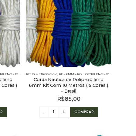
O - 10 METROS
KIT 10 METROS 6MM
,
PE - 6MM - POLIPROPILENO - KITS
,
PE - 6MM - POLIPROPILENO - 10 METROS
,
PE - 6
pileno
Corda Náutica de Polipropileno
 Cores )
6mm Kit Com 10 Metros ( 5 Cores )
– Brasil
R$
85,00
R
COMPRAR