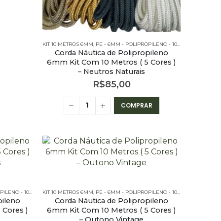
KIT 10 METROS 6MM
,
PE - 6MM - POLIPROPILENO - 10 METROS
,
PE - 6
Corda Náutica de Polipropileno
6mm Kit Com 10 Metros ( 5 Cores )
– Neutros Naturais
R$
85,00
COMPRAR
O - 10 METROS
KIT 10 METROS 6MM
,
PE - 6MM - POLIPROPILENO - KITS
,
PE - 6MM - POLIPROPILENO - 10 METROS
,
PE - 6
pileno
Corda Náutica de Polipropileno
 Cores )
6mm Kit Com 10 Metros ( 5 Cores )
– Outono Vintage