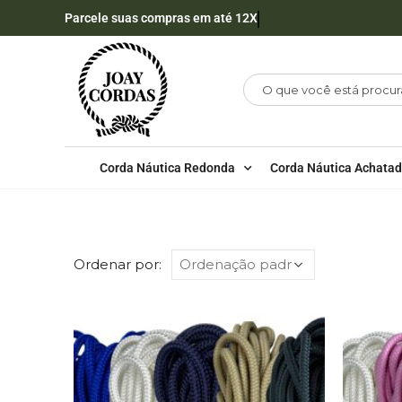
Parcele suas compras em até 12X
Corda Náutica Redonda
Corda Náutica Achata
LOJA
CORDA NÁUTICA REDONDA
6MM - PO
Ordenar por: