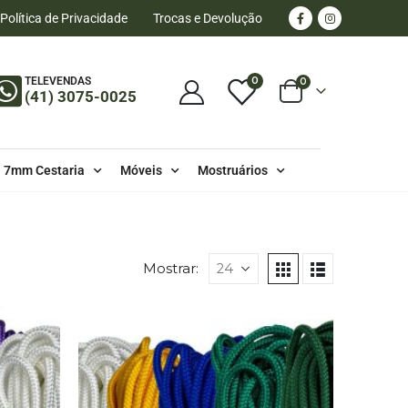
Política de Privacidade
Trocas e Devolução
0
TELEVENDAS
0
(41) 3075-0025
7mm Cestaria
Móveis
Mostruários
OS 6MM
Mostrar: