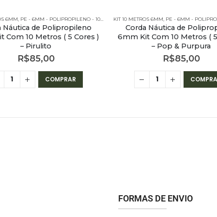
ROS 6MM
M - POLIPROPILENO - KITS
,
PE - 6MM - POLIPROPILENO - 10 METROS
KIT 10 METROS 6MM
,
PE - 6MM - POLIPROPILENO - KITS
,
PE - 6MM - POLIPROPILEN
 Náutica de Polipropileno
Corda Náutica de Polipro
 Com 10 Metros ( 5 Cores )
6mm Kit Com 10 Metros ( 5
– Pirulito
– Pop & Purpura
R$
85,00
R$
85,00
COMPRAR
COMPRA
FORMAS DE ENVIO