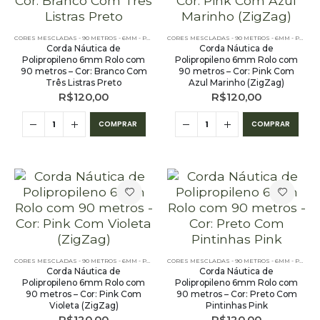
CORES MESCLADAS - 90 METROS - 6MM - POLIPROPILENO
,
OUTLET
,
PE - 6MM - POLIPROPILENO - 9
CORES MESCLADAS - 90 METROS - 6MM - POLIPROPILENO
Corda Náutica de
Corda Náutica de
Polipropileno 6mm Rolo com
Polipropileno 6mm Rolo com
90 metros – Cor: Branco Com
90 metros – Cor: Pink Com
Três Listras Preto
Azul Marinho (ZigZag)
R$
120,00
R$
120,00
COMPRAR
COMPRAR
CORES MESCLADAS - 90 METROS - 6MM - POLIPROPILENO
,
OUTLET
,
PE - 6MM - POLIPROPILENO - 9
CORES MESCLADAS - 90 METROS - 6MM - POLIPROPILENO
Corda Náutica de
Corda Náutica de
Polipropileno 6mm Rolo com
Polipropileno 6mm Rolo com
90 metros – Cor: Pink Com
90 metros – Cor: Preto Com
Violeta (ZigZag)
Pintinhas Pink