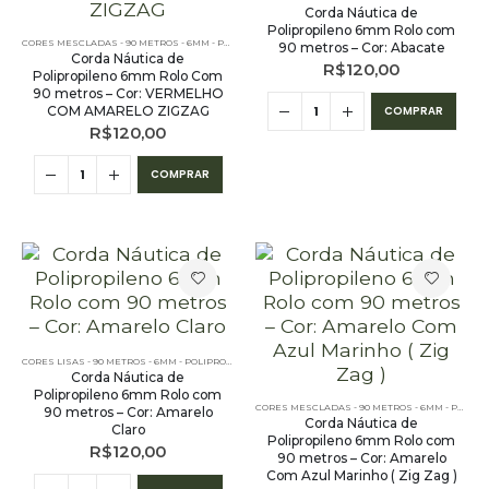
Corda Náutica de
Polipropileno 6mm Rolo com
CORES MESCLADAS - 90 METROS - 6MM - POLIPROPILENO
,
OUTLET
,
PE - 6MM - POLIPROPILENO - 9
90 metros – Cor: Abacate
Corda Náutica de
R$
120,00
Polipropileno 6mm Rolo Com
90 metros – Cor: VERMELHO
COM AMARELO ZIGZAG
COMPRAR
R$
120,00
COMPRAR
CORES LISAS - 90 METROS - 6MM - POLIPROPILENO
,
PE - 6MM - POLIPROPILENO - 90 METROS
Corda Náutica de
Polipropileno 6mm Rolo com
CORES MESCLADAS - 90 METROS - 6MM - POLIPROPILENO
90 metros – Cor: Amarelo
Corda Náutica de
Claro
Polipropileno 6mm Rolo com
R$
120,00
90 metros – Cor: Amarelo
Com Azul Marinho ( Zig Zag )