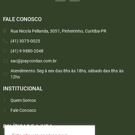
FALE CONOSCO
Rua Nicola Pellanda, 3051, Pinheirinho, Curitiba-PR
(41) 3075-0025
(41) 9 9880-2048
sac@joaycordas.com.br
Atendimento: Seg à sex das 8hs às 18hs, sábado das 8hs às
12hs
INSTITUCIONAL
Quem Somos
Fale Conosco
Converse conosco
Selecione com quem deseja falar
POLÍTICAS E AJUDA