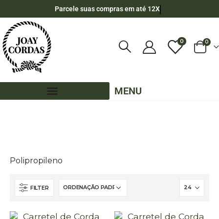
Parcele suas compras em até 12X
0
0
MENU
LOJA
CORDA NÁUTICA REDONDA
8MM - POLIPROPILENO
200 METROS - 8MM - POLIPROPILENO
CORES LISAS - 200 METROS - 8MM - POLIPROPILENO
Polipropileno
FILTER