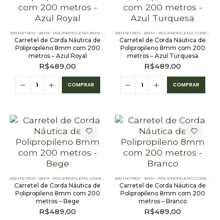
200 METROS - 8MM - POLIPROPILENO
,
8MM - POLIPROPILENO
200 METROS - 8MM - POLIPROPILENO
,
CORDA NÁUTICA REDONDA
,
CORES LISAS - 200 METROS - 8MM - POLIPROPILENO
,
CORES L
Carretel de Corda Náutica de
Carretel de Corda Náutica de
Polipropileno 8mm com 200
Polipropileno 8mm com 200
metros – Azul Royal
metros – Azul Turquesa
R$
489,00
R$
489,00
COMPRAR
COMPRAR
200 METROS - 8MM - POLIPROPILENO
,
CORES LISAS - 200 METROS - 8MM - POLIPROPILENO
200 METROS - 8MM - POLIPROPILENO
,
CORES LISAS - 200 METROS - 8MM - POLIPROPILENO
Carretel de Corda Náutica de
Carretel de Corda Náutica de
Polipropileno 8mm com 200
Polipropileno 8mm com 200
metros – Bege
metros – Branco
R$
489,00
R$
489,00