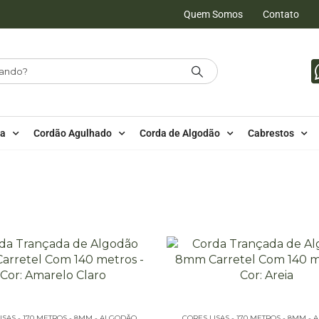
Quem Somos
Contato
da
Cordão Agulhado
Corda de Algodão
Cabrestos
ÃO
170 METROS - 8MM - ALGODÃO
CORES LISAS - 170 METROS -
ISAS - 170 METROS - 8MM - ALGODÃO
CORES LISAS - 170 METROS - 8MM -