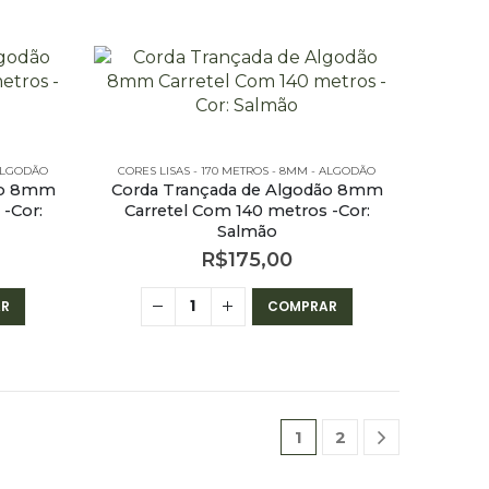
 ALGODÃO
CORES LISAS - 170 METROS - 8MM - ALGODÃO
ão 8mm
Corda Trançada de Algodão 8mm
-Cor:
Carretel Com 140 metros -Cor:
Salmão
R$
175,00
R
COMPRAR
1
2