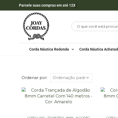
Parcele suas compras em até 12X
Corda Náutica Redonda
Corda Náutica Achata
LOJA
CORDA DE ALGODÃO
8MM - ALGOD
Ordenar por:
CORES LISAS - 170 METROS - 8MM - ALGODÃO
CORES L