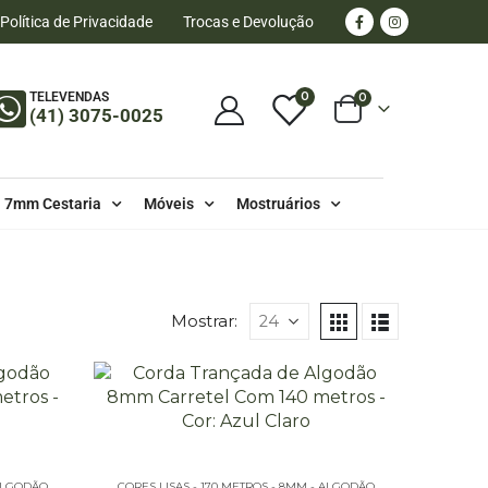
Política de Privacidade
Trocas e Devolução
0
TELEVENDAS
0
(41) 3075-0025
7mm Cestaria
Móveis
Mostruários
 8MM - ALGODÃO
Mostrar:
 ALGODÃO
CORES LISAS - 170 METROS - 8MM - ALGODÃO