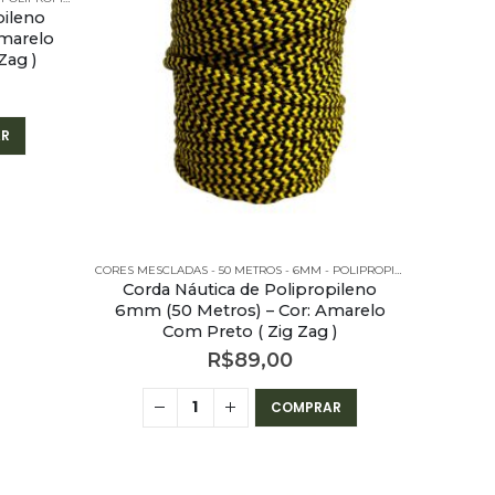
pileno
marelo
Zag )
R
CORES MESCLADAS - 50 METROS - 6MM - POLIPROPILENO
Corda Náutica de Polipropileno
6mm (50 Metros) – Cor: Amarelo
Com Preto ( Zig Zag )
R$
89,00
COMPRAR