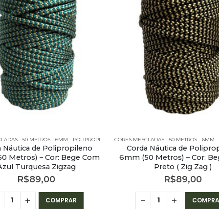
CORES MESCLADAS - 50 METROS - 6MM - POLIPROPILENO
 Náutica de Polipropileno
Corda Náutica de Polipro
0 Metros) – Cor: Bege Com
6mm (50 Metros) – Cor: B
Azul Turquesa Zigzag
Preto ( Zig Zag )
R$
89,00
R$
89,00
COMPRAR
COMPRA