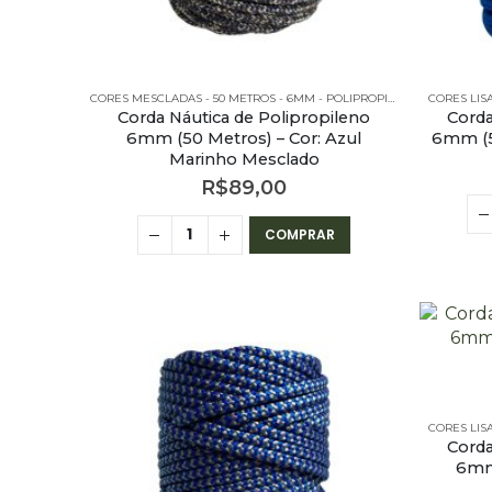
CORES MESCLADAS - 50 METROS - 6MM - POLIPROPILENO
CORES LIS
Corda Náutica de Polipropileno
Corda
6mm (50 Metros) – Cor: Azul
6mm (50
Marinho Mesclado
R$
89,00
COMPRAR
CORES LIS
Corda
6mm 