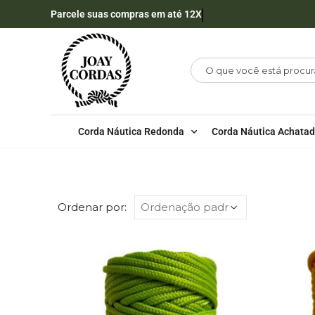
Parcele suas compras em até 12X
Corda Náutica Redonda
Corda Náutica Achata
LOJA
CORDA NÁUTICA REDONDA
6MM - PO
Ordenar por: