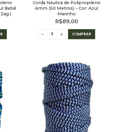
pileno
Corda Náutica de Polipropileno
ul Bebê
6mm (50 Metros) – Cor: Azul
Zag )
Marinho
R$
89,00
R
COMPRAR