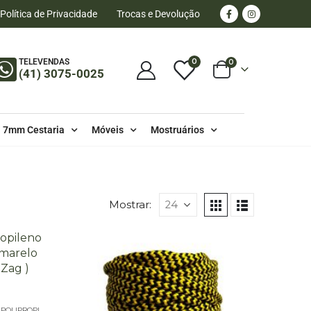
Política de Privacidade
Trocas e Devolução
0
TELEVENDAS
0
(41) 3075-0025
7mm Cestaria
Móveis
Mostruários
Mostrar:
CORES MESCLADAS - 50 METROS - 6MM - POLIPROPILENO