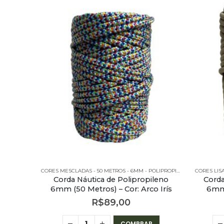
CORES MESCLADAS - 50 METROS - 6MM - POLIPROPILENO
CORES LIS
Corda Náutica de Polipropileno
Corda
6mm (50 Metros) – Cor: Arco Irís
6mm 
R$
89,00
COMPRAR