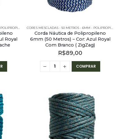
CORES MESCLADAS - 50 METROS - 6MM - POLIPROPILENO
CORES MESCLADAS - 50 METROS - 6MM - POLIPROPILENO
pileno
Corda Náutica de Polipropileno
ul Royal
6mm (50 Metros) – Cor: Azul Royal
tache
Com Branco ( ZigZag)
R$
89,00
R
COMPRAR