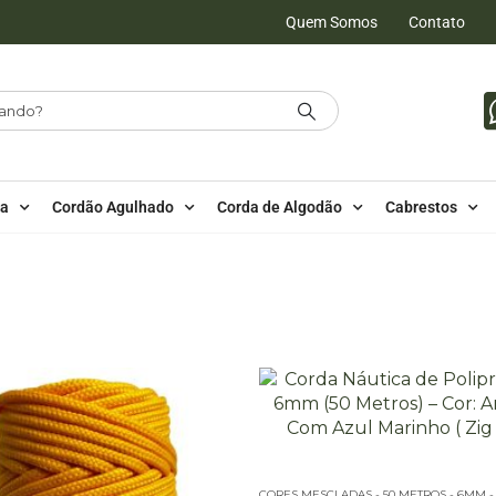
Quem Somos
Contato
da
Cordão Agulhado
Corda de Algodão
Cabrestos
LIPROPILENO