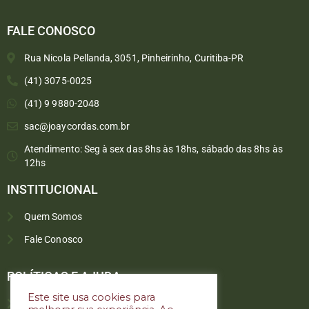
FALE CONOSCO
Rua Nicola Pellanda, 3051, Pinheirinho, Curitiba-PR
(41) 3075-0025
(41) 9 9880-2048
sac@joaycordas.com.br
Atendimento: Seg à sex das 8hs às 18hs, sábado das 8hs às
12hs
INSTITUCIONAL
Quem Somos
Fale Conosco
Converse conosco
Selecione com quem deseja falar
POLÍTICAS E AJUDA
Este site usa cookies para
Política de troca e devoluções