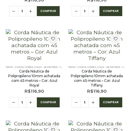
R$
116,90
R$
116,90
COMPRAR
COMPRAR
10MM - CHATA
,
CORES LISAS - 45 METROS - 10MM
,
OUTLET
10MM - CHATA
,
PE – 10MM – CHATA - 45 METROS
,
CORES LISAS - 45 METROS - 10MM
,
Corda Náutica de
Corda Náutica de
Polipropileno 10mm achatada
Polipropileno 10mm achatada
com 45 metros – Cor: Azul
com 45 metros – Cor: Azul
Royal
Tiffany
R$
116,90
R$
116,90
COMPRAR
COMPRAR