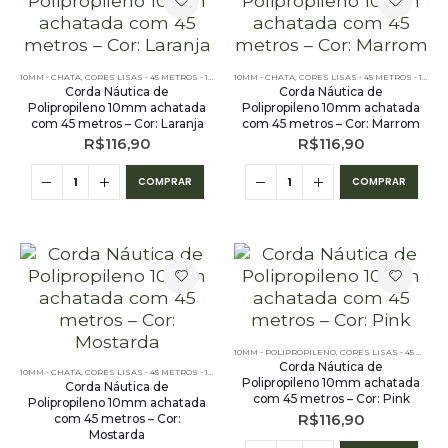
10MM - CHATA
,
CORES LISAS - 45 METROS - 10MM
,
OUTLET
10MM - CHATA
,
PE – 10MM – CHATA - 45 METROS
,
CORES LISAS - 45 METROS - 10MM
,
Corda Náutica de
Corda Náutica de
Polipropileno 10mm achatada
Polipropileno 10mm achatada
com 45 metros – Cor: Laranja
com 45 metros – Cor: Marrom
R$
116,90
R$
116,90
COMPRAR
COMPRAR
10MM - POLIPROPILENO
,
CORES LISAS - 45 METROS - 10MM
Corda Náutica de
10MM - CHATA
,
CORES LISAS - 45 METROS - 10MM
,
OUTLET
,
PE – 10MM – CHATA - 45 METROS
Polipropileno 10mm achatada
Corda Náutica de
com 45 metros – Cor: Pink
Polipropileno 10mm achatada
R$
116,90
com 45 metros – Cor:
Mostarda