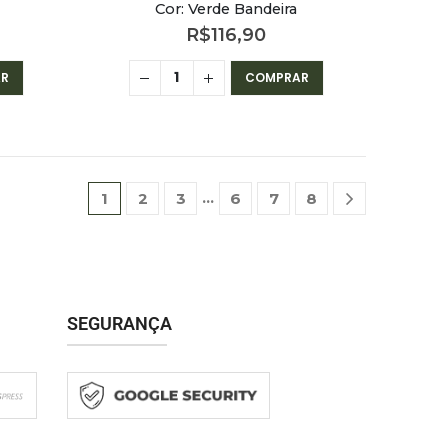
Cor: Verde Bandeira
R$
116,90
R
COMPRAR
…
1
2
3
6
7
8
SEGURANÇA