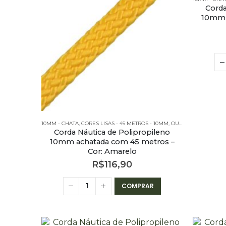
Corda
10mm 
10MM - CHATA
,
CORES LISAS - 45 METROS - 10MM
,
OUTLET
,
PE – 10MM –
Corda Náutica de Polipropileno
10mm achatada com 45 metros –
Cor: Amarelo
R$
116,90
COMPRAR