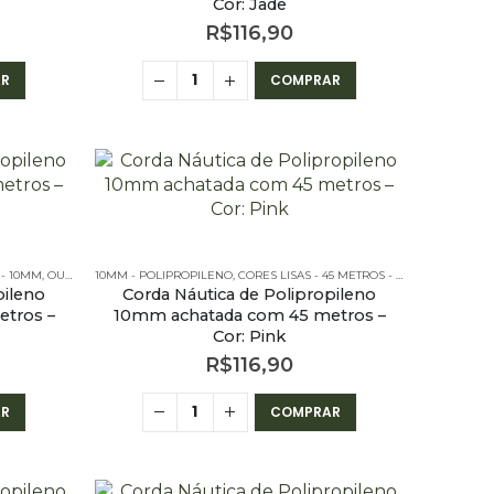
Cor: Jade
R$
116,90
R
COMPRAR
 - 10MM
,
OUTLET
,
10MM - POLIPROPILENO
PE – 10MM – CHATA - 45 METROS
,
CORES LISAS - 45 METROS - 10MM
,
OUTLET
,
P
pileno
Corda Náutica de Polipropileno
tros –
10mm achatada com 45 metros –
Cor: Pink
R$
116,90
R
COMPRAR