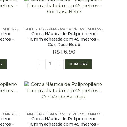
 - 10MM
,
OUTLET
,
10MM - CHATA
PE – 10MM – CHATA - 45 METROS
,
CORES LISAS - 45 METROS - 10MM
,
OUTLET
,
PE – 10MM 
pileno
Corda Náutica de Polipropileno
tros –
10mm achatada com 45 metros –
Cor: Rosa Bebê
R$
116,90
R
COMPRAR
 - 10MM
,
OUTLET
,
10MM - CHATA
PE – 10MM – CHATA - 45 METROS
,
CORES LISAS - 45 METROS - 10MM
,
OUTLET
,
PE – 10MM 
pileno
Corda Náutica de Polipropileno
tros –
10mm achatada com 45 metros –