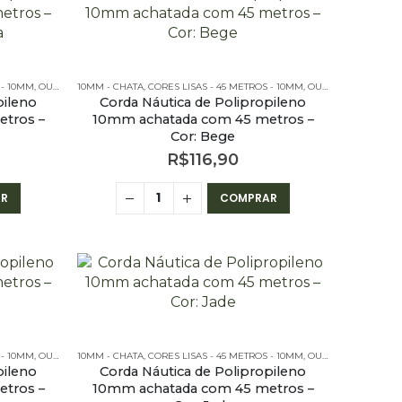
 - 10MM
,
OUTLET
,
10MM - CHATA
PE – 10MM – CHATA - 45 METROS
,
CORES LISAS - 45 METROS - 10MM
,
OUTLET
,
PE – 10MM 
pileno
Corda Náutica de Polipropileno
tros –
10mm achatada com 45 metros –
Cor: Bege
R$
116,90
R
COMPRAR
 - 10MM
,
OUTLET
,
10MM - CHATA
PE – 10MM – CHATA - 45 METROS
,
CORES LISAS - 45 METROS - 10MM
,
OUTLET
,
PE – 10MM 
pileno
Corda Náutica de Polipropileno
tros –
10mm achatada com 45 metros –