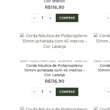
Cor: Branco
R$
116,90
COMPRAR
10MM - CHATA
,
CORES LISAS - 45 METROS - 10MM
,
OUTLET
,
10MM - CHA
PE – 10MM –
Corda Náutica de Polipropileno
Corda
10mm achatada com 45 metros –
10mm 
Cor: Laranja
R$
116,90
COMPRAR