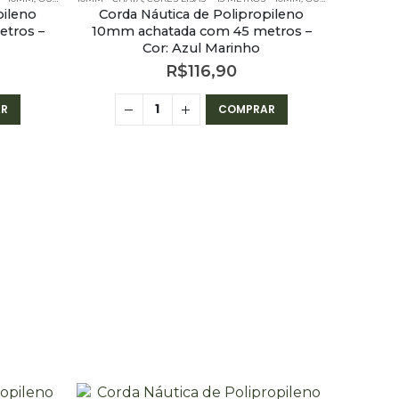
pileno
Corda Náutica de Polipropileno
tros –
10mm achatada com 45 metros –
Cor: Azul Marinho
R$
116,90
R
COMPRAR