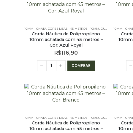
10MM - CHATA
,
CORES LISAS - 45 METROS - 10MM
,
OUTLET
,
10MM - CHA
PE – 10MM –
Corda Náutica de Polipropileno
Corda
10mm achatada com 45 metros –
10mm 
Cor: Azul Royal
R$
116,90
COMPRAR
10MM - CHATA
,
CORES LISAS - 45 METROS - 10MM
,
OUTLET
,
10MM - CHA
PE – 10MM –
Corda Náutica de Polipropileno
Corda
10mm achatada com 45 metros –
10mm 