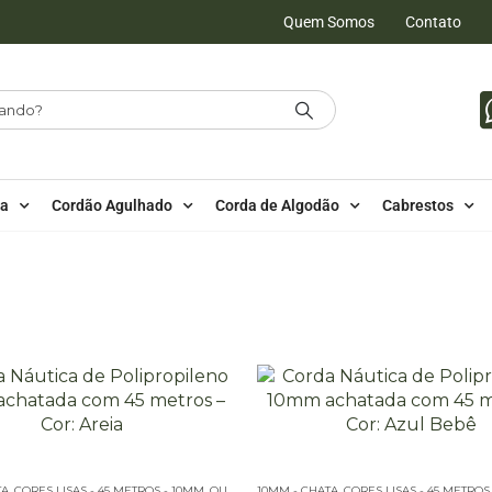
Quem Somos
Contato
da
Cordão Agulhado
Corda de Algodão
Cabrestos
TA
,
CORES LISAS - 45 METROS - 10MM
,
OUTLET
,
10MM - CHATA
PE – 10MM – CHATA - 45 METROS
,
CORES LISAS - 45 METROS