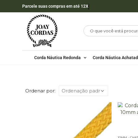
Parcele suas compras em até 12X
Corda Náutica Redonda
Corda Náutica Achata
LOJA
OUTLET
Ordenar por:
10MM - CHA