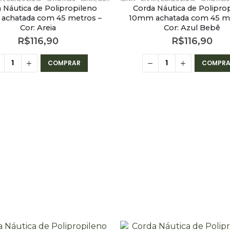
 Náutica de Polipropileno
Corda Náutica de Polipro
achatada com 45 metros –
10mm achatada com 45 me
Cor: Areia
Cor: Azul Bebê
R$
116,90
R$
116,90
COMPRAR
COMPRA
 CHATA - 45 METROS