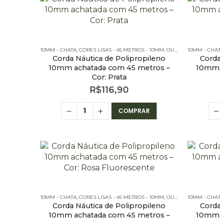
10MM - CHATA
,
CORES LISAS - 45 METROS - 10MM
,
OUTLET
,
10MM - CHA
PE – 10MM –
Corda Náutica de Polipropileno
Corda
10mm achatada com 45 metros –
10mm 
Cor: Prata
R$
116,90
COMPRAR
10MM - CHATA
,
CORES LISAS - 45 METROS - 10MM
,
OUTLET
,
10MM - CHA
PE – 10MM –
Corda Náutica de Polipropileno
Corda
10mm achatada com 45 metros –
10mm 