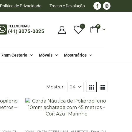
Política de Privacidade
Trocas e Devolução
0
TELEVENDAS
0
(41) 3075-0025
7mm Cestaria
Móveis
Mostruários
Mostrar:
 - 10MM
,
OUTLET
,
10MM - CHATA
PE – 10MM – CHATA - 45 METROS
,
CORES LISAS - 45 METROS - 10MM
,
OUTLET
,
PE – 10MM 