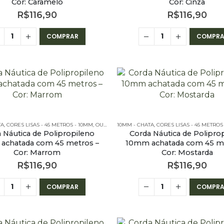
Cor: Caramelo
Cor: Cinza
R$
116,90
R$
116,90
COMPRAR
COMPRA
TA
 CHATA - 45 METROS
,
CORES LISAS - 45 METROS - 10MM
,
OUTLET
,
10MM - CHATA
PE – 10MM – CHATA - 45 METROS
,
CORES LISAS - 45 METROS
 Náutica de Polipropileno
Corda Náutica de Polipro
achatada com 45 metros –
10mm achatada com 45 me
Cor: Marrom
Cor: Mostarda
R$
116,90
R$
116,90
COMPRAR
COMPRA