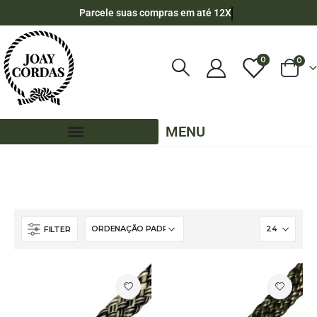
Parcele suas compras em até 12X
0
0
MENU
LOJA
CORDA NÁUTICA ACHATADA
10MM - CHATA
45 METROS 10MM CHATA
CORES MESCLADAS - 45 METROS - 10MM
FILTER