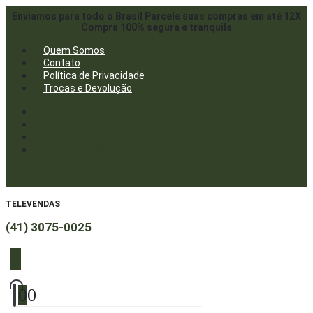
Enviamos para todo o Brasil
Parcele suas compras em até 12X
Compra 100% segura e tranquila
Quem Somos
Contato
Política de Privacidade
Trocas e Devolução
Quem Somos
Contato
Política de Privacidade
Trocas e Devolução
TELEVENDAS
(41) 3075-0025
0
0
0