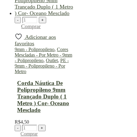
-
+
Comprar
Adicionar aos
favoritos
9mm - Polipropileno
,
Cores
Mescladas - Por Metro - 9mm
- Polipropileno
,
Outlet
,
PE -
9mm - Polipropileno - Por
Metro
Corda Náutica De
Polipropileno 9mm
Trançado Duplo ( 1
Metro ) Cor- Oceano
Mesclado
R$
4,50
-
+
Comprar