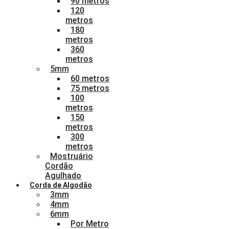
90 metros
120
metros
180
metros
360
metros
5mm
60 metros
75 metros
100
metros
150
metros
300
metros
Mostruário
Cordão
Agulhado
Corda de Algodão
3mm
4mm
6mm
Por Metro