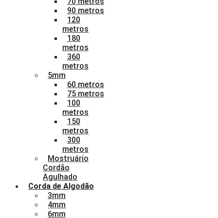
70 metros
90 metros
120
metros
180
metros
360
metros
5mm
60 metros
75 metros
100
metros
150
metros
300
metros
Mostruário
Cordão
Agulhado
Corda de Algodão
3mm
4mm
6mm