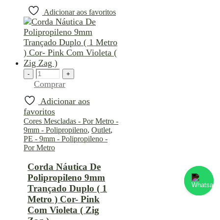
Adicionar aos favoritos
-
+
Comprar
Converse conosco
Adicionar aos
Selecione com quem deseja falar
favoritos
Cores Mescladas - Por Metro -
9mm - Polipropileno
,
Outlet
,
PE - 9mm - Polipropileno -
Atendimento
Por Metro
Corda Náutica De
Polipropileno 9mm
Trançado Duplo ( 1
Metro ) Cor- Pink
Com Violeta ( Zig