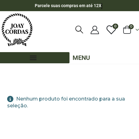
Parcele suas compras em até 12X
0
0
MENU
LOJA
PRONTA ENTREGA
PE - REDONDA
PE - 6MM - POLIPROPILENO
PE - 6MM - POLIPROPILENO - POR METRO
Nenhum produto foi encontrado para a sua
seleção.