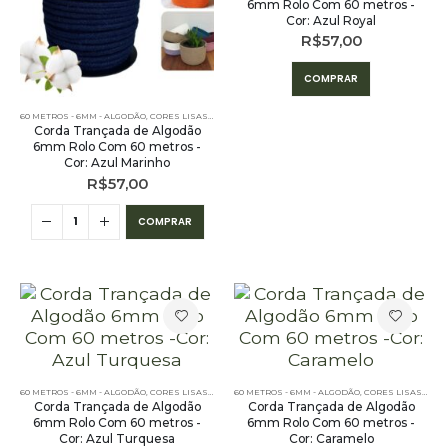
6mm Rolo Com 60 metros -
Cor: Azul Royal
R$
57,00
COMPRAR
60 METROS - 6MM - ALGODÃO
,
CORES LISAS - 60 METROS - 6MM - ALGODÃO
,
PE – 6MM – ALGODÃO - 
Corda Trançada de Algodão
6mm Rolo Com 60 metros -
Cor: Azul Marinho
R$
57,00
COMPRAR
60 METROS - 6MM - ALGODÃO
,
CORES LISAS - 60 METROS - 6MM - ALGODÃO
60 METROS - 6MM - ALGODÃO
,
PE – 6MM – ALGODÃO - 
,
CORES LISAS - 60 METROS - 6MM - ALGODÃO
Corda Trançada de Algodão
Corda Trançada de Algodão
6mm Rolo Com 60 metros -
6mm Rolo Com 60 metros -
Cor: Azul Turquesa
Cor: Caramelo