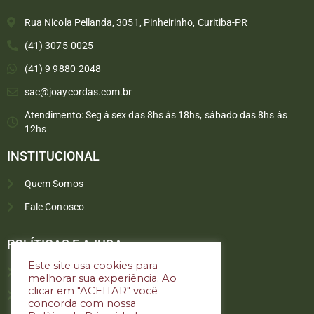
Rua Nicola Pellanda, 3051, Pinheirinho, Curitiba-PR
(41) 3075-0025
(41) 9 9880-2048
sac@joaycordas.com.br
Atendimento: Seg à sex das 8hs às 18hs, sábado das 8hs às
12hs
INSTITUCIONAL
Quem Somos
Fale Conosco
Converse conosco
Selecione com quem deseja falar
POLÍTICAS E AJUDA
Este site usa cookies para
Política de troca e devoluções
melhorar sua experiência. Ao
Atendimento
clicar em "ACEITAR" você
Política de privacidade
concorda com nossa