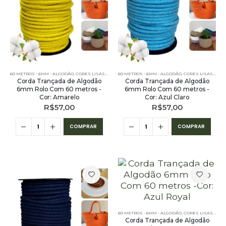
60 METROS - 6MM - ALGODÃO
,
CORES LISAS - 60 METROS - 6MM - ALGODÃO
60 METROS - 6MM - ALGODÃO
,
PE – 6MM – ALGODÃO - 
,
CORES LISAS - 60 METROS - 6MM - ALGODÃO
Corda Trançada de Algodão
Corda Trançada de Algodão
6mm Rolo Com 60 metros -
6mm Rolo Com 60 metros -
Cor: Amarelo
Cor: Azul Claro
R$
57,00
R$
57,00
COMPRAR
COMPRAR
60 METROS - 6MM - ALGODÃO
,
CORES LISAS - 60 METROS - 6MM - ALGODÃO
Corda Trançada de Algodão