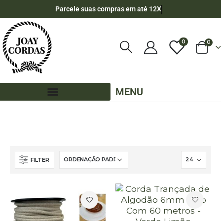
Parcele suas compras em até 12X
0
0
MENU
LOJA
CORDA DE ALGODÃO
6MM - ALGODÃO
60 METROS - 6MM - ALGODÃO
FILTER