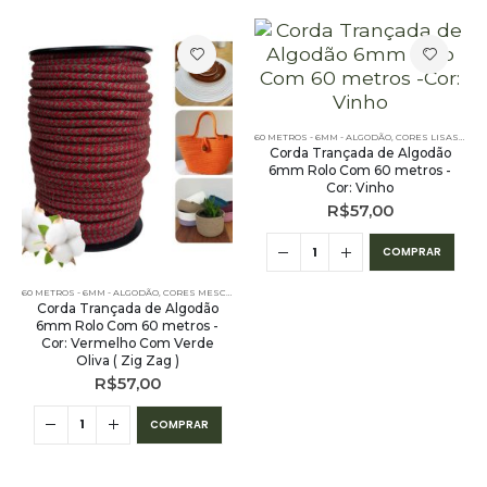
60 METROS - 6MM - ALGODÃO
,
CORES LISAS - 60 METROS - 6MM - ALGODÃO
Corda Trançada de Algodão
6mm Rolo Com 60 metros -
Cor: Vinho
R$
57,00
COMPRAR
60 METROS - 6MM - ALGODÃO
,
CORES MESCLADAS - 60 METROS - 6MM - ALGODÃO
,
PE – 6MM – ALG
Corda Trançada de Algodão
6mm Rolo Com 60 metros -
Cor: Vermelho Com Verde
Oliva ( Zig Zag )
R$
57,00
COMPRAR