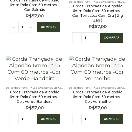
Corda Trançada de Algodão
60 METROS - 6MM - ALGODÃO
,
CORES MESCLADAS - 60 METROS - 6MM - ALGODÃO
6mm Rolo Com 60 metros -
Corda Trançada de Algodão
Cor: Salmão
6mm Rolo Com 60 metros -
R$
57,00
Cor: Terracota Com Cru ( Zig
Zag )
R$
57,00
COMPRAR
COMPRAR
60 METROS - 6MM - ALGODÃO
,
CORES LISAS - 60 METROS - 6MM - ALGODÃO
60 METROS - 6MM - ALGODÃO
,
PE – 6MM – ALGODÃO - 
,
CORES LISAS - 60 METROS - 6MM - ALGODÃO
Corda Trançada de Algodão
Corda Trançada de Algodão
6mm Rolo Com 60 metros -
6mm Rolo Com 60 metros -
Cor: Verde Bandeira
Cor: Vermelho
R$
57,00
R$
57,00
COMPRAR
COMPRAR