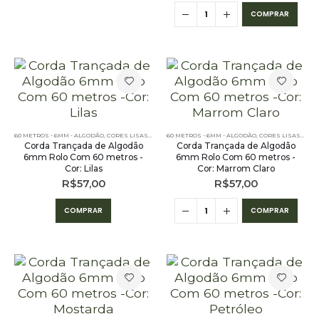
COMPRAR
60 METROS - 6MM - ALGODÃO
,
CORES LISAS - 60 METROS - 6MM - ALGODÃO
60 METROS - 6MM - ALGODÃO
,
PE – 6MM – ALGODÃO - 
,
CORES LISAS - 60 METROS - 6MM - ALGODÃO
Corda Trançada de Algodão
Corda Trançada de Algodão
6mm Rolo Com 60 metros -
6mm Rolo Com 60 metros -
Cor: Lilas
Cor: Marrom Claro
R$
57,00
R$
57,00
COMPRAR
COMPRAR