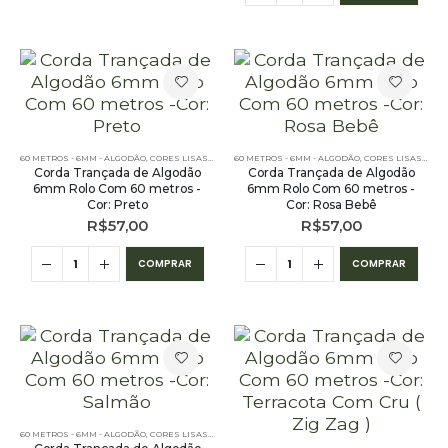
60 METROS - 6MM - ALGODÃO
,
CORES LISAS - 60 METROS - 6MM - ALGODÃO
60 METROS - 6MM - ALGODÃO
,
PE – 6MM – ALGODÃO - 
,
CORES LISAS - 60 METROS - 6MM - ALGODÃO
Corda Trançada de Algodão
Corda Trançada de Algodão
6mm Rolo Com 60 metros -
6mm Rolo Com 60 metros -
Cor: Preto
Cor: Rosa Bebê
R$
57,00
R$
57,00
COMPRAR
COMPRAR
60 METROS - 6MM - ALGODÃO
,
CORES LISAS - 60 METROS - 6MM - ALGODÃO
,
PE – 6MM – ALGODÃO - 