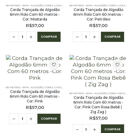
60 METROS - 6MM - ALGODÃO
,
CORES LISAS - 60 METROS - 6MM - ALGODÃO
60 METROS - 6MM - ALGODÃO
,
PE – 6MM – ALGODÃO - 
,
CORES LISAS - 60 METROS - 6MM - ALGODÃO
Corda Trançada de Algodão
Corda Trançada de Algodão
6mm Rolo Com 60 metros -
6mm Rolo Com 60 metros -
Cor: Mostarda
Cor: Petróleo
R$
57,00
R$
57,00
COMPRAR
COMPRAR
60 METROS - 6MM - ALGODÃO
,
CORES LISAS - 60 METROS - 6MM - ALGODÃO
,
PE – 6MM – ALGODÃO - 
Corda Trançada de Algodão
60 METROS - 6MM - ALGODÃO
,
CORES MESCLADAS - 60 METROS - 6MM - ALGODÃO
6mm Rolo Com 60 metros -
Corda Trançada de Algodão
Cor: Pink
6mm Rolo Com 60 metros -
R$
57,00
Cor: Pink Com Rosa Bebê (
Zig Zag )
R$
57,00
COMPRAR
COMPRAR