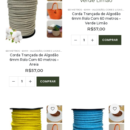
60 METROS - 6MM - ALGODÃO
,
CORES LISAS - 60 METROS - 6MM - ALGODÃO
Corda Trançada de Algodão
6mm Rolo Com 60 metros –
Verde Limão
R$
57,00
COMPRAR
60 METROS - 6MM - ALGODÃO
,
CORES LISAS - 60 METROS - 6MM - ALGODÃO
,
PE – 6MM – ALGODÃO - 
Corda Trançada de Algodão
6mm Rolo Com 60 metros –
Areia
R$
57,00
COMPRAR