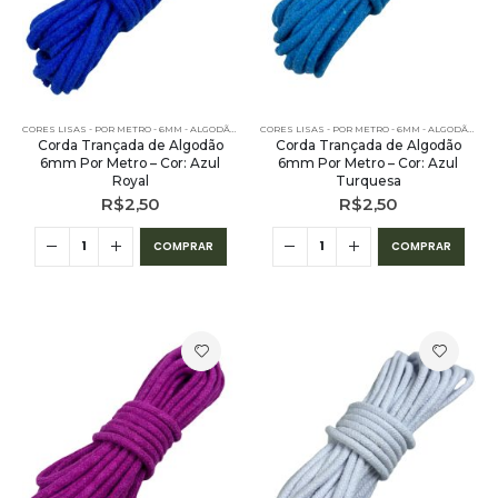
CORES LISAS - POR METRO - 6MM - ALGODÃO
,
PE – 6MM – ALGODÃO - POR METRO
,
POR METRO - 6MM
CORES LISAS - POR METRO - 6MM - ALGODÃO
,
PE 
Corda Trançada de Algodão
Corda Trançada de Algodão
6mm Por Metro – Cor: Azul
6mm Por Metro – Cor: Azul
Royal
Turquesa
R$
2,50
R$
2,50
COMPRAR
COMPRAR