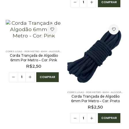
COMPRAR
CORES LISAS - POR METRO - 6MM - ALGODÃO
,
PE – 6MM – ALGODÃO - POR METRO
,
POR METRO - 6MM
Corda Trançada de Algodão
6mm Por Metro – Cor: Pink
R$
2,50
COMPRAR
CORES LISAS - POR METRO - 6MM - ALGODÃO
,
PE 
Corda Trançada de Algodão
6mm Por Metro – Cor: Preto
R$
2,50
COMPRAR