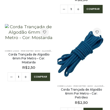
COMPRAR
CORES LISAS - POR METRO - 6MM - ALGODÃO
,
PE – 6MM – ALGODÃO - POR METRO
,
POR METRO - 6MM
Corda Trançada de Algodão
6mm Por Metro – Cor:
Mostarda
R$
2,50
COMPRAR
CORES LISAS - POR METRO - 6MM - ALGODÃO
,
PE 
Corda Trançada de Algodão
6mm Por Metro – Cor:
Petróleo
R$
2,50