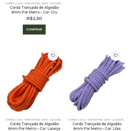
CORES LISAS - POR METRO - 6MM - ALGODÃO
,
PE – 6MM – ALGODÃO - POR METRO
,
POR METRO - 6MM
Corda Trançada de Algodão
6mm Por Metro – Cor: Cru
R$
2,50
COMPRAR
CORES LISAS - POR METRO - 6MM - ALGODÃO
,
PE – 6MM – ALGODÃO - POR METRO
,
POR METRO - 6MM
CORES LISAS - POR METRO - 6MM - ALGODÃO
,
PE 
Corda Trançada de Algodão
Corda Trançada de Algodão
6mm Por Metro – Cor: Laranja
6mm Por Metro – Cor: Lilas