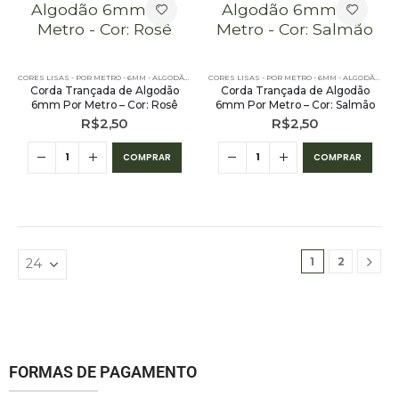
CORES LISAS - POR METRO - 6MM - ALGODÃO
,
PE – 6MM – ALGODÃO - POR METRO
,
POR METRO - 6MM
CORES LISAS - POR METRO - 6MM - ALGODÃO
,
PE 
Corda Trançada de Algodão
Corda Trançada de Algodão
6mm Por Metro – Cor: Rosê
6mm Por Metro – Cor: Salmão
R$
2,50
R$
2,50
COMPRAR
COMPRAR
1
2
FORMAS DE PAGAMENTO