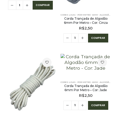
COMPRAR
CORES LISAS - POR METRO - 6MM - ALGODÃO
,
PE 
Corda Trançada de Algodão
6mm Por Metro – Cor: Cinza
R$
2,50
COMPRAR
CORES LISAS - POR METRO - 6MM - ALGODÃO
,
PE 
Corda Trançada de Algodão
6mm Por Metro – Cor: Jade
R$
2,50
COMPRAR