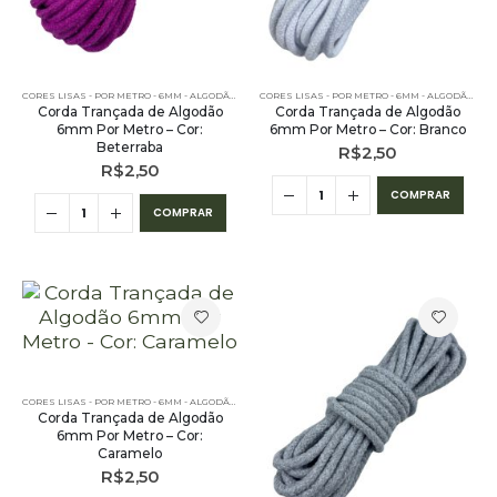
CORES LISAS - POR METRO - 6MM - ALGODÃO
,
PE – 6MM – ALGODÃO - POR METRO
,
POR METRO - 6MM
CORES LISAS - POR METRO - 6MM - ALGODÃO
,
PE 
Corda Trançada de Algodão
Corda Trançada de Algodão
6mm Por Metro – Cor:
6mm Por Metro – Cor: Branco
Beterraba
R$
2,50
R$
2,50
COMPRAR
COMPRAR
CORES LISAS - POR METRO - 6MM - ALGODÃO
,
PE – 6MM – ALGODÃO - POR METRO
,
POR METRO - 6MM
Corda Trançada de Algodão
6mm Por Metro – Cor:
Caramelo
R$
2,50