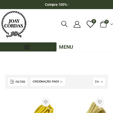
Compra 100% segura e tranquila
0
0
MENU
LOJA
PRONTA ENTREGA
PE - ALGODÃO
PE – 6MM – ALGODÃO
PE – 6MM – ALGODÃO - POR METRO
FILTER