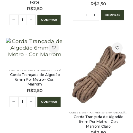
Forte
R$
2,50
R$
2,50
COMPRAR
COMPRAR
CORES LISAS - POR METRO - 6MM - ALGODÃO
,
PE – 6MM – ALGODÃO - POR METRO
,
POR METRO - 6MM
Corda Trançada de Algodão
6mm Por Metro – Cor:
Marrom
R$
2,50
COMPRAR
CORES LISAS - POR METRO - 6MM - ALGODÃO
,
PE 
Corda Trançada de Algodão
6mm Por Metro – Cor:
Marrom Claro
R$
2,50