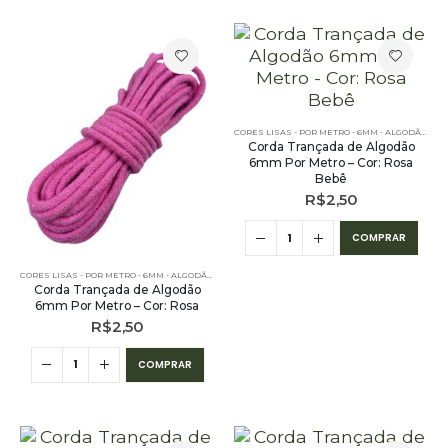
CORES LISAS - POR METRO - 6MM - ALGODÃO
,
PE 
Corda Trançada de Algodão
6mm Por Metro – Cor: Rosa
Bebê
R$
2,50
COMPRAR
CORES LISAS - POR METRO - 6MM - ALGODÃO
,
PE – 6MM – ALGODÃO - POR METRO
,
POR METRO - 6MM
Corda Trançada de Algodão
6mm Por Metro – Cor: Rosa
R$
2,50
COMPRAR