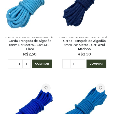
CORES LISAS - POR METRO - 6MM - ALGODÃO
,
PE – 6MM – ALGODÃO - POR METRO
,
POR METRO - 6MM
CORES LISAS - POR METRO - 6MM - ALGODÃO
,
PE 
Corda Trançada de Algodão
Corda Trançada de Algodão
6mm Por Metro – Cor: Azul
6mm Por Metro – Cor: Azul
Claro
Marinho
R$
2,50
R$
2,50
COMPRAR
COMPRAR