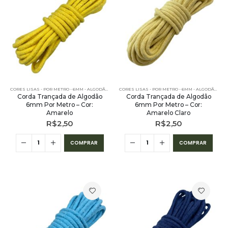
CORES LISAS - POR METRO - 6MM - ALGODÃO
,
PE – 6MM – ALGODÃO - POR METRO
,
POR METRO - 6MM
CORES LISAS - POR METRO - 6MM - ALGODÃO
,
PE 
Corda Trançada de Algodão
Corda Trançada de Algodão
6mm Por Metro – Cor:
6mm Por Metro – Cor:
Amarelo
Amarelo Claro
R$
2,50
R$
2,50
COMPRAR
COMPRAR