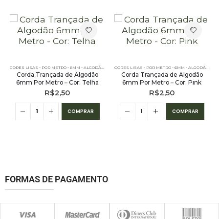
,
PE – 6MM – ALGODÃO - POR METRO
,
POR METRO - 6MM - ALGODÃO
CORES LISAS - POR METRO - 6MM - ALGODÃO
,
PE – 6MM – ALGODÃO - POR METRO
,
POR METRO - 6MM
CORES LISAS - POR METRO - 6MM - ALGODÃO
,
PE 
Corda Trançada de Algodão
Corda Trançada de Algodão
6mm Por Metro – Cor: Telha
6mm Por Metro – Cor: Pink
R$
2,50
R$
2,50
COMPRAR
COMPRAR
 6MM - ALGODÃO
FORMAS DE PAGAMENTO