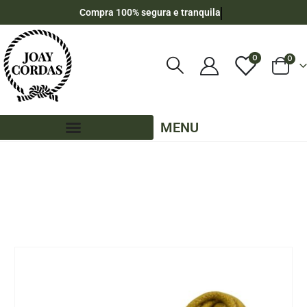
Compra 100% segura e tranquila
0
0
MENU
LOJA
POR METRO - 6MM - ALGODÃO
,
CORES LISAS - POR METRO - 6MM - ALGODÃO
,
PE – 6MM – ALGODÃO - POR METRO
CORDA TRANÇADA DE ALGODÃO 6MM POR METRO – COR: MOSTARDA