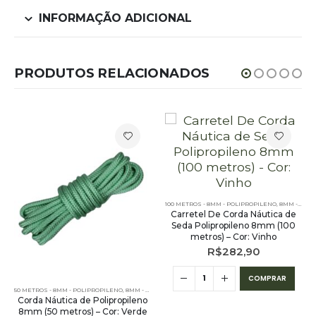
INFORMAÇÃO ADICIONAL
PRODUTOS RELACIONADOS
ENO
ES LISAS - 100 METROS - 8MM - POLIPROPILENO
,
PE - 8MM - POLIPROPILENO - 50 METROS
,
PE - 8MM - POLIPROPILENO - 100 METROS
100 METROS - 8MM - POLIPROPILENO
,
8MM - POLIPROPILENO
Carretel De Corda Náutica de
Seda Polipropileno 8mm (100
metros) – Cor: Vinho
R$
282,90
COMPRAR
50 METROS - 8MM - POLIPROPILENO
,
CORDA NÁUTICA REDONDA
,
8MM - POLIPROPILENO
,
CORES MESCLADAS - 100 METROS - 8MM - POLIPROPILENO
,
CORDA NÁUTICA REDONDA
,
CORES LI
Corda Náutica de Polipropileno
8mm (50 metros) – Cor: Verde