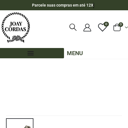
Parcele suas compras em até 12X
0
0
MENU
LOJA
CORDA NÁUTICA REDONDA
,
8MM - POLIPROPILENO
,
50 METROS - 8MM - POLIPROPILENO
,
CORES LISAS - 50 METROS - 8MM - POLIPROPILENO
,
PE - 8MM - POLIPROPILENO - 50 METROS
CORDA NÁUTICA DE POLIPROPILENO 8MM (50 METROS) – COR: AREIA