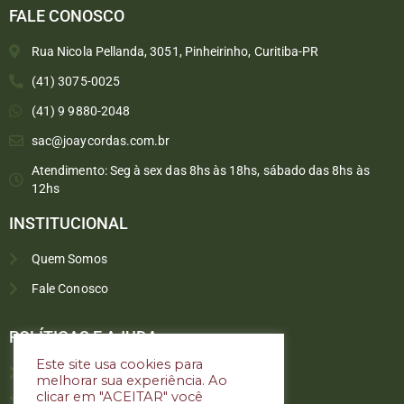
FALE CONOSCO
Rua Nicola Pellanda, 3051, Pinheirinho, Curitiba-PR
(41) 3075-0025
(41) 9 9880-2048
sac@joaycordas.com.br
Atendimento: Seg à sex das 8hs às 18hs, sábado das 8hs às
12hs
INSTITUCIONAL
Quem Somos
Fale Conosco
Converse conosco
Selecione com quem deseja falar
POLÍTICAS E AJUDA
Este site usa cookies para
Política de troca e devoluções
melhorar sua experiência. Ao
Atendimento
clicar em "ACEITAR" você
Política de privacidade