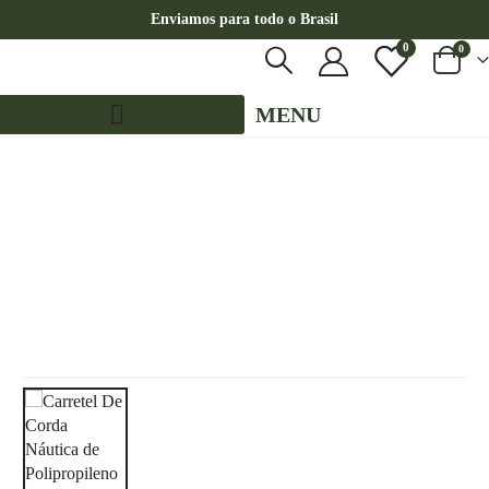
Enviamos para todo o Brasil
0
0
MENU
LOJA
CORDA NÁUTICA REDONDA
,
8MM - POLIPROPILENO
,
100 METROS - 8MM - POLIPROPILENO
,
CORES LISAS - 100 METROS - 8MM - POLIPROPILENO
,
PE - 8MM - POLIPROPILENO - 100 METROS
CARRETEL DE CORDA NÁUTICA DE POLIPROPILENO 8MM (100 METROS) – COR: ROSA
BEBÊ