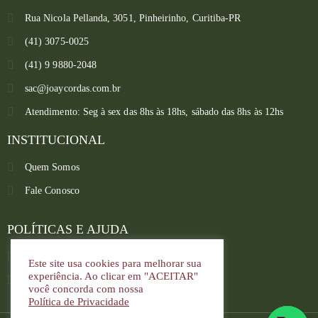
Rua Nicola Pellanda, 3051, Pinheirinho, Curitiba-PR
(41) 3075-0025
(41) 9 9880-2048
sac@joaycordas.com.br
Atendimento: Seg à sex das 8hs às 18hs, sábado das 8hs às 12hs
INSTITUCIONAL
Quem Somos
Fale Conosco
Converse conosco
Selecione com quem deseja falar
POLÍTICAS E AJUDA
Política de troca e devoluções
Este site usa cookies para melhorar sua
Atendimento
experiência. Ao clicar em "ACEITAR"
Política de privacidade
você concorda com nossa
Política de Privacidade