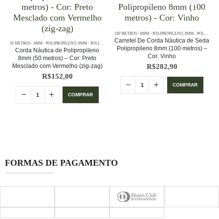
,
CORDA NÁUTICA REDONDA
,
CORES LISAS - 100 METROS - 8MM - POLIPROPILENO
100 METROS - 8MM - POLIPROPILENO
,
PE - 8MM - POLIPROPILE
,
8MM - POLIPROPILENO
Carretel De Corda Náutica de Seda
AS - 100 METROS - 8MM - POLIPROPILENO
50 METROS - 8MM - POLIPROPILENO
,
8MM - POLIPROPILENO
,
PE - 8MM - POLIPROPILENO - 100 METROS
,
CORDA NÁUTICA REDONDA
,
CORES MESCLADAS - 
Polipropileno 8mm (100 metros) –
Corda Náutica de Polipropileno
Cor: Vinho
8mm (50 metros) – Cor: Preto
R$
282,90
Mesclado com Vermelho (zig-zag)
R$
152,00
COMPRAR
COMPRAR
FORMAS DE PAGAMENTO