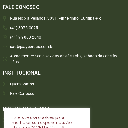
FALE CONOSCO
Rua Nicola Pellanda, 3051, Pinheirinho, Curitiba-PR
(41) 3075-0025
(41) 9 9880-2048
sac@joaycordas.com.br
Atendimento: Seg à sex das 8hs às 18hs, sábado das 8hs às
12hs
INSTITUCIONAL
Quem Somos
Fale Conosco
Converse conosco
Selecione com quem deseja falar
POLÍTICAS E AJUDA
Este site usa cookies para
Política de troca e devoluções
melhorar sua experiência. Ao
Atendimento
clicar em "ACEITAR" você