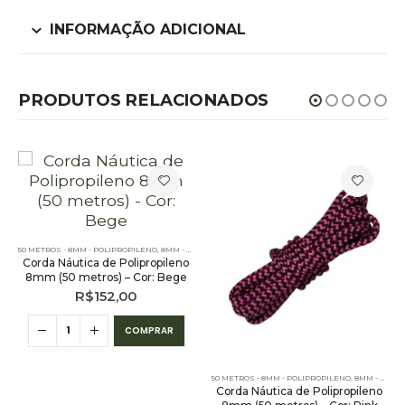
INFORMAÇÃO ADICIONAL
PRODUTOS RELACIONADOS
S LISAS - 50 METROS - 8MM - POLIPROPILENO
 - 8MM - POLIPROPILENO - 50 METROS
50 METROS - 8MM - POLIPROPILENO
,
8MM - POLIPROPILENO
,
PE - 8MM - POLIPROPILENO - 50 METROS
,
PE - 8MM - POLIPROPILENO - 50 METROS
,
CORDA NÁUTICA REDONDA
,
CORES LI
Corda Náutica de Polipropileno
8mm (50 metros) – Cor: Bege
R$
152,00
COMPRAR
50 METROS - 8MM - POLIPROPILENO
,
8MM - POLIPROPILENO
Corda Náutica de Polipropileno