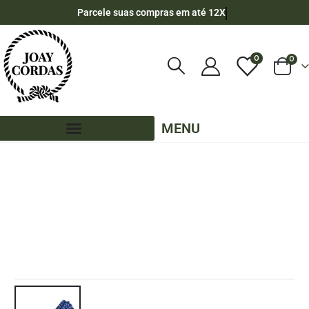
Parcele suas compras em até 12X
0
0
MENU
LOJA
50 METROS - 8MM - POLIPROPILENO
,
CORES MESCLADAS - 50 METROS - 8MM - POLIPROPILENO
,
PE - 8MM - POLIPROPILENO - 50 METROS
CORDA NÁUTICA DE POLIPROPILENO 8MM (50 METROS) – COR: AZUL ROYAL COM
PRATA (ZIGZAG)