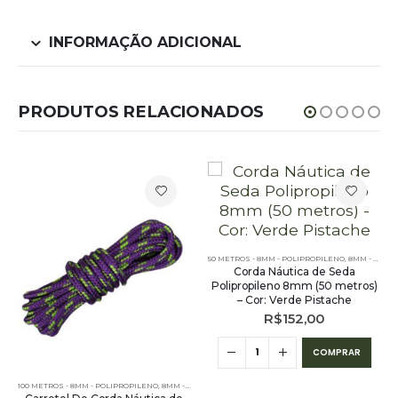
INFORMAÇÃO ADICIONAL
PRODUTOS RELACIONADOS
 POLIPROPILENO
 - 8MM - POLIPROPILENO - 50 METROS
,
CORDA NÁUTICA REDONDA
,
PE - 8MM - POLIPROPILENO - POR METRO
,
CORES LISAS - 50 METROS - 8MM - POLIPROPILENO
50 METROS - 8MM - POLIPROPILENO
,
POR METRO - 8MM - POLIPROPILENO
,
8MM - POLIPROPILENO
,
PE - 8M
Corda Náutica de Seda
Polipropileno 8mm (50 metros)
– Cor: Verde Pistache
R$
152,00
COMPRAR
100 METROS - 8MM - POLIPROPILENO
,
8MM - POLIPROPILENO
,
CORDA NÁUTICA REDONDA
,
CORES M