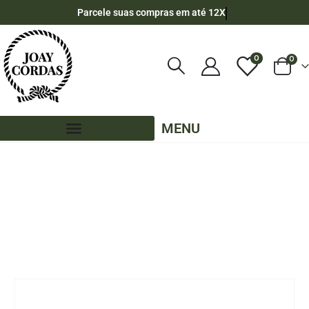
Parcele suas compras em até 12X
0
0
MENU
LOJA
CORDA NÁUTICA REDONDA
,
8MM - POLIPROPILENO
,
50 METROS - 8MM - POLIPROPILENO
,
CORES LISAS - 50 METROS - 8MM - POLIPROPILENO
,
PE - 8MM - POLIPROPILENO - 50 METROS
CORDA NÁUTICA DE POLIPROPILENO 8MM (50 METROS) – COR: CARAMELO