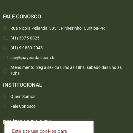
FALE CONOSCO
Rua Nicola Pellanda, 3051, Pinheirinho, Curitiba-PR
(41) 3075-0025
(41) 9 9880-2048
sac@joaycordas.com.br
Atendimento: Seg à sex das 8hs às 18hs, sábado das 8hs às
12hs
INSTITUCIONAL
Quem Somos
Fale Conosco
Converse conosco
Selecione com quem deseja falar
POLÍTICAS E AJUDA
Este site usa cookies para