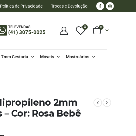
Política de Privacidade
Trocas e Devolução
0
TELEVENDAS
0
(41) 3075-0025
7mm Cestaria
Móveis
Mostruários
 100 METROS
olipropileno 2mm
 – Cor: Rosa Bebê
mm