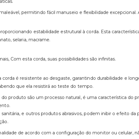
ticas.
ável, permitindo fácil manuseio e flexibilidade excepcional. Ad
oporcionando estabilidade estrutural à corda. Esta característi
anato, selaria, macrame.
nais, Com esta corda, suas possibilidades são infinitas.
ta corda é resistente ao desgaste, garantindo durabilidade e lo
 sabendo que ela resistirá ao teste do tempo.
 produto são um processo natural, é uma característica do p
ento.
anitária, e outros produtos abrasivos, podem inibir o efeito da 
ção.
nalidade de acordo com a configuração do monitor ou celular, 