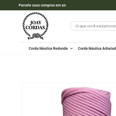
Parcele suas compras em até 12X
Corda Náutica Redonda
Corda Náutica Achata
LOJA
100 METROS - 2MM - POLIPROPILENO
,
CO
CORDA NÁUTICA DE POLIPROPILENO 2MM ROLO COM 100