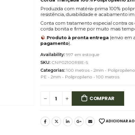
Produzida com matéria-prima 100% polipro
resistência, durabilidade e acabamento im
Conta com tratamento especial contra os e
corda bonita e firme por muito mais temp
Produto à pronta entrega
(envio em 
pagamento
).
Availability:
997 em estoque
SKU:
CNP02100RBE-S
Categorias:
100 metros - 2mm - Polipropileno
PE - 2mm - Polipropileno - 100 metros
COMPRAR
ADICIONAR AO