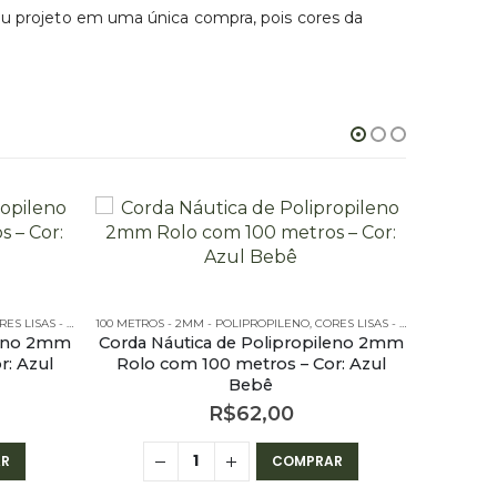
seu projeto em uma única compra, pois cores da
PROPILENO - 100 METROS
LISAS - 100 METROS - 2MM
100 METROS - 2MM - POLIPROPILENO
,
OUTLET
,
PE - 2MM - POLIPROPILENO - 100 METROS
,
CORES LISAS - 100 METROS - 2MM
100 METROS
leno 2mm
Corda Náutica de Polipropileno 2mm
Corda N
r: Azul
Rolo com 100 metros – Cor: Azul
Rolo c
Bebê
R$
62,00
R
COMPRAR