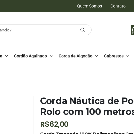
Quem Somos
Contato
da
Cordão Agulhado
Corda de Algodão
Cabrestos
RES LISAS - 100 METROS - 2MM
,
OUTLET
,
PE - 2MM - POLIPROPILENO -
 METROS – COR: ROSA BEBÊ
Corda Náutica de P
Rolo com 100 metros
R$
62,00
Corda Trançada 100% Polipropileno 2