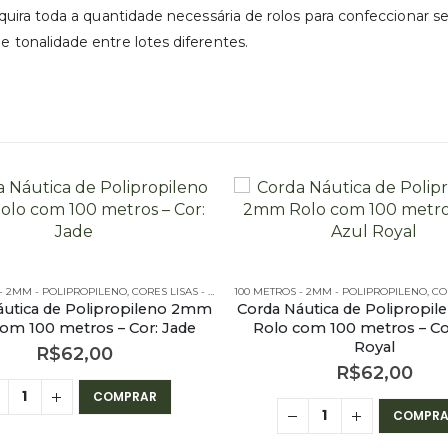
uira toda a quantidade necessária de rolos para confeccionar 
tonalidade entre lotes diferentes.
 - 2MM - POLIPROPILENO
,
OUTLET
,
PE - 2MM - POLIPROPILENO - 100 METROS
,
CORES LISAS - 100 METROS - 2MM
100 METROS - 2MM - POLIPROPILENO
,
OUTLET
,
PE - 2MM - POLI
,
CORES 
áutica de Polipropileno 2mm
Corda Náutica de Polipropi
om 100 metros – Cor: Jade
Rolo com 100 metros – Co
Royal
R$
62,00
R$
62,00
COMPRAR
COMPRA