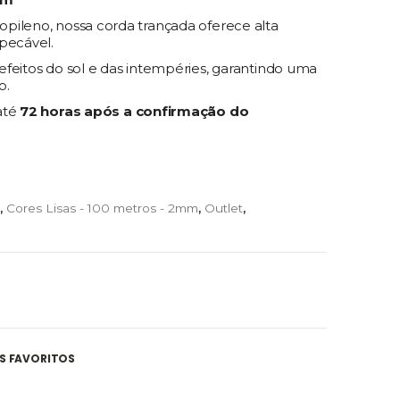
pileno, nossa corda trançada oferece alta
pecável.
feitos do sol e das intempéries, garantindo uma
o.
até
72 horas após a confirmação do
,
Cores Lisas - 100 metros - 2mm
,
Outlet
,
S FAVORITOS