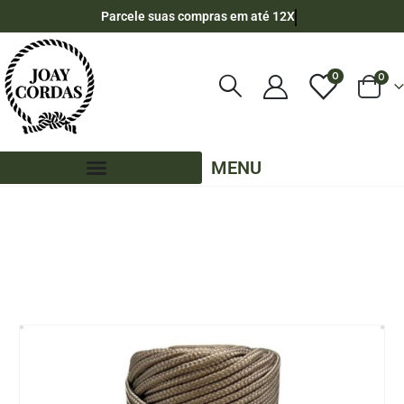
Parcele suas compras em até 12X
0
0
MENU
LOJA
100 METROS - 2MM - POLIPROPILENO
,
CORES LISAS - 100 METROS - 2MM
,
OUTLET
,
PE - 2MM - POLIPROPILENO - 100 METROS
CORDA NÁUTICA DE POLIPROPILENO 2MM ROLO COM 100 METROS – COR: RAMI