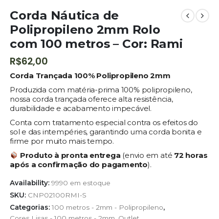
Corda Náutica de
Polipropileno 2mm Rolo
com 100 metros – Cor: Rami
R$
62,00
Corda Trançada 100% Polipropileno 2mm
Produzida com matéria-prima 100% polipropileno,
nossa corda trançada oferece alta resistência,
durabilidade e acabamento impecável.
Conta com tratamento especial contra os efeitos do
sol e das intempéries, garantindo uma corda bonita e
firme por muito mais tempo.
Produto à pronta entrega
(envio em até
72 horas
após a confirmação do pagamento
).
Availability:
9990 em estoque
SKU:
CNP02100RMI-S
Categorias:
100 metros - 2mm - Polipropileno
,
Cores Lisas - 100 metros - 2mm
,
Outlet
,