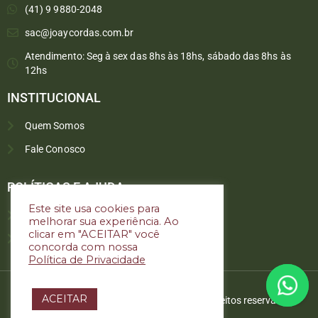
(41) 9 9880-2048
sac@joaycordas.com.br
Atendimento: Seg à sex das 8hs às 18hs, sábado das 8hs às
12hs
INSTITUCIONAL
Quem Somos
Fale Conosco
Converse conosco
Selecione com quem deseja falar
POLÍTICAS E AJUDA
Este site usa cookies para
Política de troca e devoluções
melhorar sua experiência. Ao
Atendimento
clicar em "ACEITAR" você
Política de privacidade
concorda com nossa
Política de Privacidade
ACEITAR
Copyright © 2022. Joay Cordas. Todos os direitos reservados.