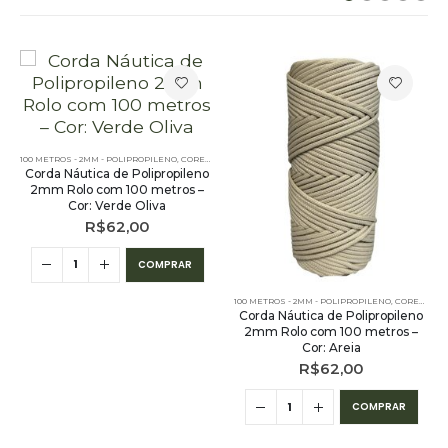
OLIPROPILENO - 100 METROS
100 METROS - 2MM - POLIPROPILENO
,
CORES LISAS - 100 METROS - 2MM
,
OUTLET
,
PE - 2MM - POLIPR
Corda Náutica de Polipropileno
2mm Rolo com 100 metros –
Cor: Verde Oliva
R$
62,00
COMPRAR
,
OUTLET
,
PE - 2MM - POLIPROPILENO - 100 METROS
100 METROS - 2MM - POLIPROPILENO
,
CORES LISAS - 100 METROS - 2MM
Corda Náutica de Polipropileno
2mm Rolo com 100 metros –
Cor: Areia
R$
62,00
COMPRAR