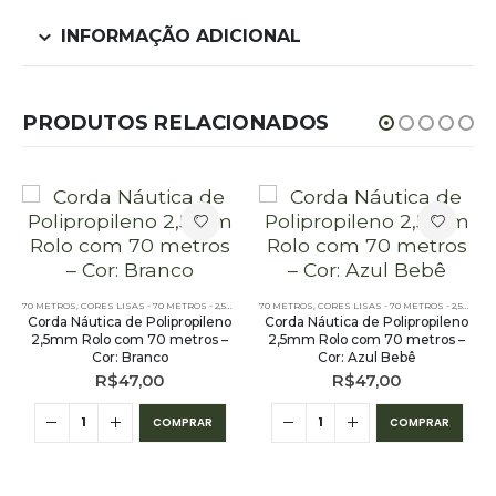
INFORMAÇÃO ADICIONAL
PRODUTOS RELACIONADOS
,
PE - 2,5MM - POLIPROPILENO - 70 METROS
70 METROS
,
CORES LISAS - 70 METROS - 2,5MM
,
PE - 2,5MM - POLIPROPILENO - 70 METROS
70 METROS
,
CORES LISAS - 70 METROS - 2,5MM
,
PE
Corda Náutica de Polipropileno
Corda Náutica de Polipropileno
2,5mm Rolo com 70 metros –
2,5mm Rolo com 70 metros –
Cor: Branco
Cor: Azul Bebê
R$
47,00
R$
47,00
COMPRAR
COMPRAR