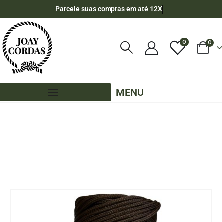
Parcele suas compras em até 12X
0
0
MENU
LOJA
70 METROS
,
CORES LISAS - 70 METROS - 2,5MM
,
PE - 2,5MM - POLIPROPILENO - 70 METROS
CORDA NÁUTICA DE POLIPROPILENO 2,5MM ROLO COM 70 METROS – COR:
MARROM