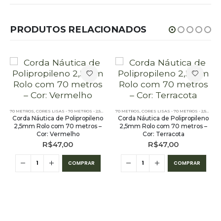
PRODUTOS RELACIONADOS
,
PE - 2,5MM - POLIPROPILENO - 70 METROS
70 METROS
,
CORES LISAS - 70 METROS - 2,5MM
,
PE - 2,5MM - POLIPROPILENO - 70 METROS
70 METROS
,
CORES LISAS - 70 METROS - 2,5MM
,
PE
Corda Náutica de Polipropileno
Corda Náutica de Polipropileno
2,5mm Rolo com 70 metros –
2,5mm Rolo com 70 metros –
Cor: Vermelho
Cor: Terracota
R$
47,00
R$
47,00
COMPRAR
COMPRAR