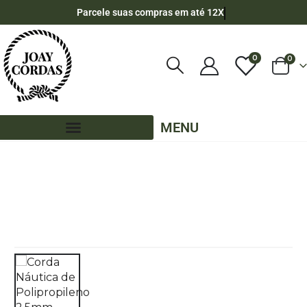
Parcele suas compras em até 12X
0
0
MENU
LOJA
CORDA NÁUTICA REDONDA
,
2,5MM - POLIPROPILENO
,
70 METROS
,
CORES LISAS - 70 METROS - 2,5MM
CORDA NÁUTICA DE POLIPROPILENO 2,5MM ROLO COM 70 METROS – COR: JADE