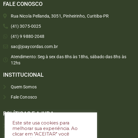
FALE CONOSCO
Rua Nicola Pellanda, 3051, Pinheirinho, Curitiba-PR
(41) 3075-0025
(41) 9 9880-2048
sac@joaycordas.com.br
Atendimento: Seg à sex das 8hs às 18hs, sábado das 8hs às
12hs
INSTITUCIONAL
Quem Somos
Fale Conosco
Converse conosco
Selecione com quem deseja falar
POLÍTICAS E AJUDA
Este site usa cookies para
Política de troca e devoluções
melhorar sua experiência. Ao
Atendimento
clicar em "ACEITAR" você
Política de privacidade