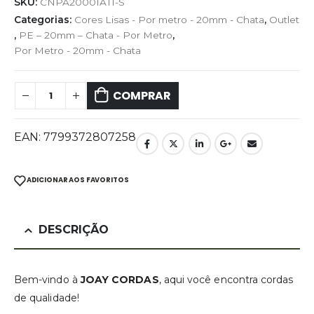
SKU:
CNPA20001ATI-S
Categorias:
Cores Lisas - Por metro - 20mm - Chata
,
Outlet
,
PE – 20mm – Chata - Por Metro
,
Por Metro - 20mm - Chata
COMPRAR
EAN:
7799372807258
ADICIONAR AOS FAVORITOS
DESCRIÇÃO
Bem-vindo à
JOAY CORDAS
, aqui você encontra cordas
de qualidade!