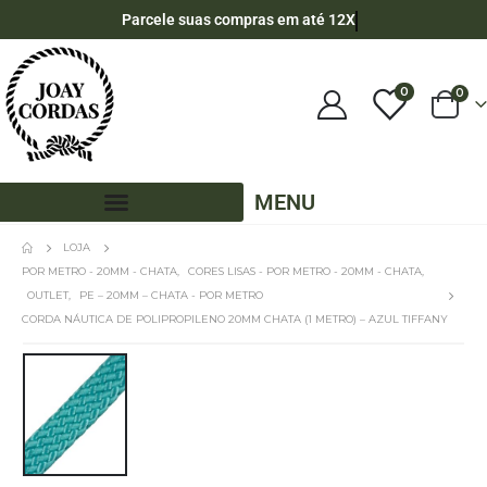
Parcele suas compras em até 12X
0
0
MENU
LOJA
POR METRO - 20MM - CHATA
,
CORES LISAS - POR METRO - 20MM - CHATA
,
OUTLET
,
PE – 20MM – CHATA - POR METRO
CORDA NÁUTICA DE POLIPROPILENO 20MM CHATA (1 METRO) – AZUL TIFFANY