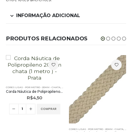
INFORMAÇÃO ADICIONAL
PRODUTOS RELACIONADOS
RO - 20MM - CHATA
OUTLET
CORES LISAS - POR METRO - 20MM - CHATA
,
PE – 20MM – CHATA - POR METRO
,
POR METRO - 20MM - CHATA
,
OUTLET
,
PE – 20MM – CHATA - POR METRO
,
POR METRO -
Corda Náutica de Polipropileno 20mm chata (1 metro ) – Prata
R$
4,50
COMPRAR
CORES LISAS - POR METRO - 20MM - CHATA
,
OUTL