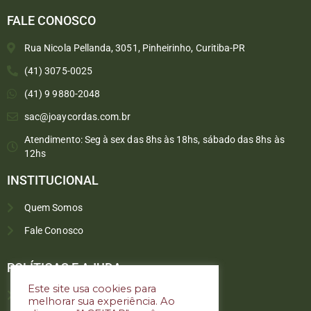
FALE CONOSCO
Rua Nicola Pellanda, 3051, Pinheirinho, Curitiba-PR
(41) 3075-0025
(41) 9 9880-2048
sac@joaycordas.com.br
Atendimento: Seg à sex das 8hs às 18hs, sábado das 8hs às
12hs
INSTITUCIONAL
Quem Somos
Fale Conosco
Converse conosco
Selecione com quem deseja falar
POLÍTICAS E AJUDA
Este site usa cookies para
Política de troca e devoluções
melhorar sua experiência. Ao