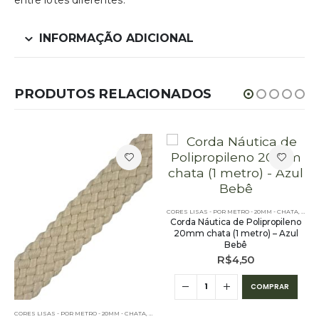
entre lotes diferentes.
INFORMAÇÃO ADICIONAL
PRODUTOS RELACIONADOS
RO - 20MM - CHATA
OUTLET
,
PE – 20MM – CHATA - POR METRO
,
POR METRO - 20MM - CHATA
CORES LISAS - POR METRO - 20MM - CHATA
,
OUTL
Corda Náutica de Polipropileno
20mm chata (1 metro) – Azul
Bebê
R$
4,50
COMPRAR
CORES LISAS - POR METRO - 20MM - CHATA
,
OUTLET
,
PE – 20MM – CHATA - POR METRO
,
POR METRO -