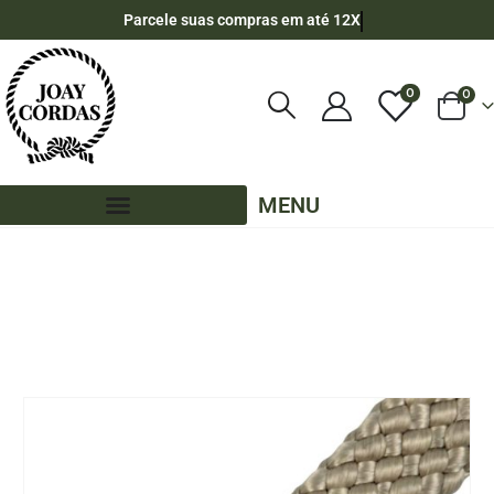
Parcele suas compras em até 12X
0
0
MENU
LOJA
POR METRO - 20MM - CHATA
,
CORES LISAS - POR METRO - 20MM - CHATA
,
OUTLET
,
PE – 20MM – CHATA - POR METRO
CORDA NÁUTICA DE POLIPROPILENO 20MM CHATA (1 METRO ) – RAMI