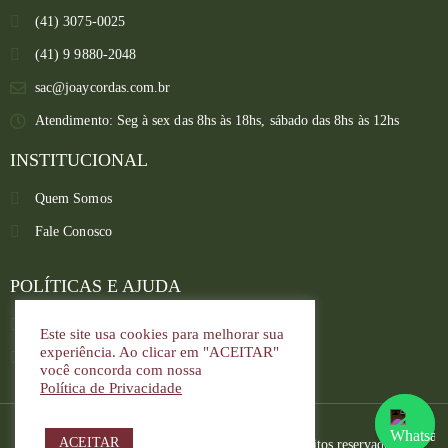
(41) 3075-0025
(41) 9 9880-2048
sac@joaycordas.com.br
Atendimento: Seg à sex das 8hs às 18hs, sábado das 8hs às 12hs
INSTITUCIONAL
Quem Somos
Fale Conosco
Converse conosco
Selecione com quem deseja falar
POLÍTICAS E AJUDA
Política de troca e devoluções
Este site usa cookies para melhorar sua
Atendimento
experiência. Ao clicar em "ACEITAR"
Política de privacidade
você concorda com nossa
Política de Privacidade
ACEITAR
Copyright © 2022. Joay Cordas. Todos os direitos reservados.