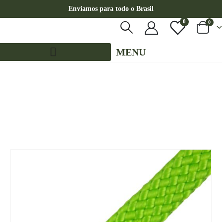
Enviamos para todo o Brasil
0
0
MENU
LOJA
POR METRO - 14MM - CHATA
,
CORES LISAS - POR METRO - 14MM - CHATA
,
PE – 14MM – CHATA - POR METRO
CORDA NÁUTICA DE POLIPROPILENO 14MM CHATA ( POR METRO) – COR: VERDE
PISTACHE