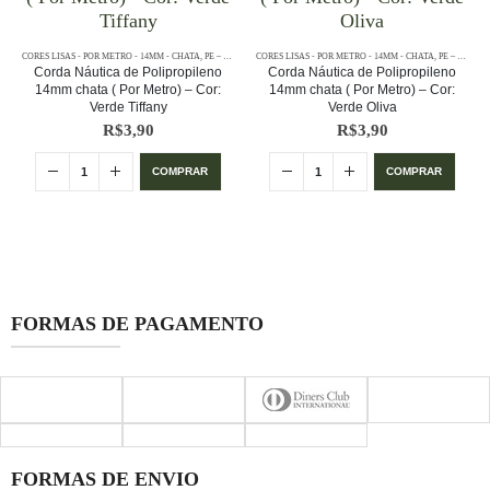
CORES LISAS - POR METRO - 14MM - CHATA
,
POR METRO - 14MM - CHATA
,
PE – 14MM – CHATA - POR METRO
CORES LISAS - POR METRO - 14MM - CHATA
,
POR METRO - 14MM - CHATA
,
PE – 14MM – CHATA - POR METRO
Corda Náutica de Polipropileno
Corda Náutica de Polipropileno
14mm chata ( Por Metro) – Cor:
14mm chata ( Por Metro) – Cor:
Verde Tiffany
Verde Oliva
R$
3,90
R$
3,90
COMPRAR
COMPRAR
FORMAS DE PAGAMENTO
FORMAS DE ENVIO