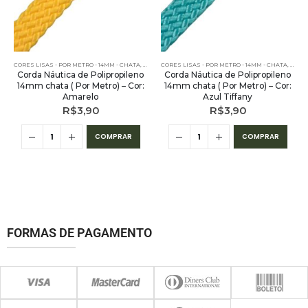
CORES LISAS - POR METRO - 14MM - CHATA
,
PE – 14MM – CHATA - POR METRO
CORES LISAS - POR METRO - 14MM - CHATA
,
POR METRO - 14MM - 
,
PE – 
Corda Náutica de Polipropileno
Corda Náutica de Polipropileno
14mm chata ( Por Metro) – Cor:
14mm chata ( Por Metro) – Cor:
Amarelo
Azul Tiffany
R$
3,90
R$
3,90
COMPRAR
COMPRAR
FORMAS DE PAGAMENTO