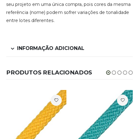
seu projeto em uma única compra, pois cores da mesma
referência (nome) podem sofrer variações de tonalidade
entre lotes diferentes.
INFORMAÇÃO ADICIONAL
PRODUTOS RELACIONADOS
M - CHATA
E – 14MM – CHATA - POR METRO
,
POR METRO - 14MM - CHATA