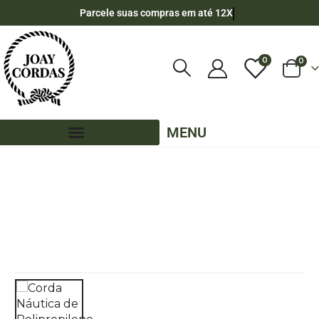
Parcele suas compras em até 12X
0
0
MENU
LOJA
POR METRO - 14MM - CHATA
,
CORES LISAS - POR METRO - 14MM - CHATA
,
PE – 14MM – CHATA - POR METRO
CORDA NÁUTICA DE POLIPROPILENO 14MM CHATA ( POR METRO) – COR: ROSA
BEBÊ