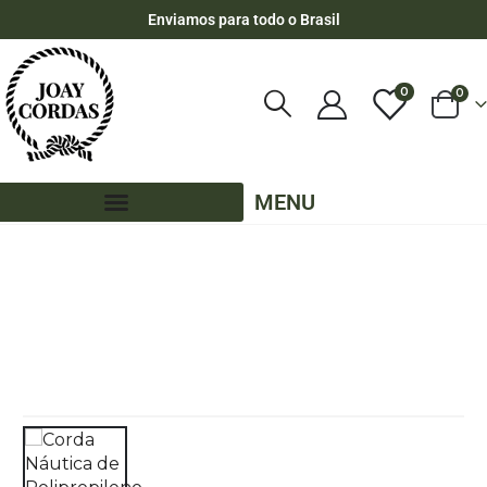
Enviamos para todo o Brasil
0
0
MENU
LOJA
CORDA NÁUTICA ACHATADA
,
14MM - CHATA
,
300 METROS - 14MM - CHATA
,
CORES MESCLADAS - 300 METROS - 14MM - CHATA
CORDA NÁUTICA DE POLIPROPILENO 14MM ACHATADA CARRETEL COM 300
METROS – COR: AZUL MARINHO MESCLADO