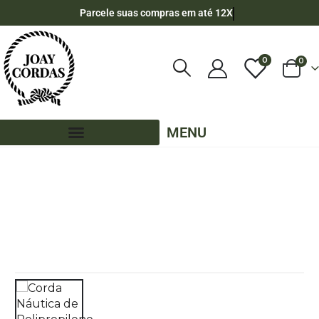
Parcele suas compras em até 12X
0
0
MENU
LOJA
CORDA NÁUTICA ACHATADA
,
14MM - CHATA
,
300 METROS - 14MM - CHATA
,
CORES LISAS - 300 METROS - 14MM - CHATA
CORDA NÁUTICA DE POLIPROPILENO 14MM ACHATADA CARRETEL COM 300
METROS – COR: LARANJA