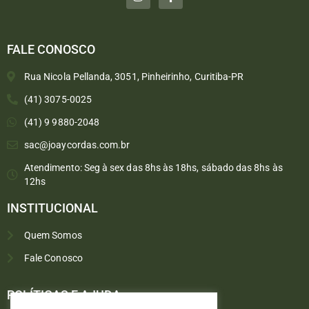
FALE CONOSCO
Rua Nicola Pellanda, 3051, Pinheirinho, Curitiba-PR
(41) 3075-0025
(41) 9 9880-2048
sac@joaycordas.com.br
Atendimento: Seg à sex das 8hs às 18hs, sábado das 8hs às
12hs
INSTITUCIONAL
Quem Somos
Fale Conosco
Converse conosco
Selecione com quem deseja falar
POLÍTICAS E AJUDA