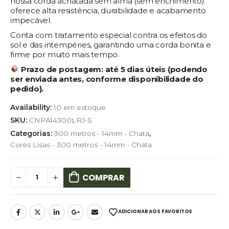
nossa corda achatada sem alma (sem enchimento)
oferece alta resistência, durabilidade e acabamento
impecável.
Conta com tratamento especial contra os efeitos do
sol e das intempéries, garantindo uma corda bonita e
firme por muito mais tempo.
Prazo de postagem:
até 5 dias úteis (podendo
ser enviada antes, conforme disponibilidade do
pedido).
Availability:
10 em estoque
SKU:
CNPA14300LRJ-S
Categorias:
300 metros - 14mm - Chata
,
Cores Lisas - 300 metros - 14mm - Chata
COMPRAR
ADICIONAR AOS FAVORITOS