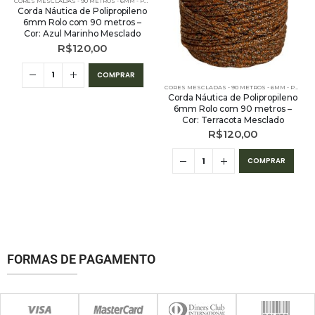
 - 90 METROS
CORES MESCLADAS - 90 METROS - 6MM - POLIPROPILENO
,
PE - 6MM - POLIPROPILENO - 90 METROS
Corda Náutica de Polipropileno
6mm Rolo com 90 metros –
Cor: Azul Marinho Mesclado
R$
120,00
COMPRAR
,
OUTLET
,
PE - 6MM - POLIPROPILENO - 90 METROS
CORES MESCLADAS - 90 METROS - 6MM - POLIPROPILENO
Corda Náutica de Polipropileno
6mm Rolo com 90 metros –
Cor: Terracota Mesclado
R$
120,00
COMPRAR
FORMAS DE PAGAMENTO