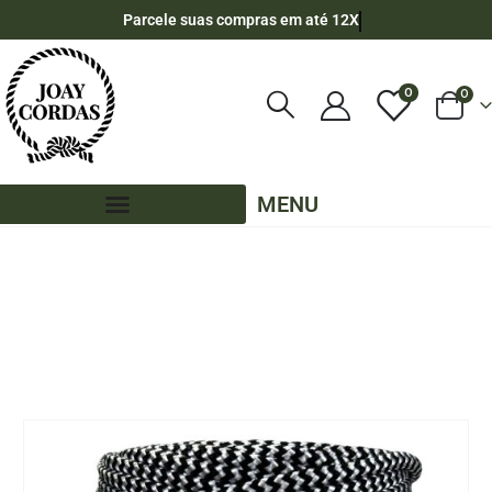
Parcele suas compras em até 12X
0
0
MENU
LOJA
CORES MESCLADAS - 90 METROS - 6MM - POLIPROPILENO
,
OUTLET
,
PE - 6MM - POLIPROPILENO - 90 METROS
CORDA NÁUTICA DE POLIPROPILENO 6MM ROLO COM 90 METROS – COR: PRETO
MESCLADO COM BRANCO (ZIG-ZAG)