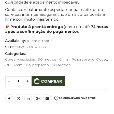
durabilidade e acabamento impecável.
Conta com tratamento especial contra os efeitos do
sol e das intempéries, garantindo uma corda bonita e
firme por muito mais tempo.
Produto à pronta entrega
(envio em até
72 horas
após a confirmação do pagamento
).
Availability:
10 em estoque
SKU:
CNP06090PBZ-S
Categorias:
Cores Mescladas - 90 metros - 6mm - Polipropileno
,
Outlet
,
PE - 6mm - Polipropileno - 90 Metros
COMPRAR
ADICIONAR AOS FAVORITOS