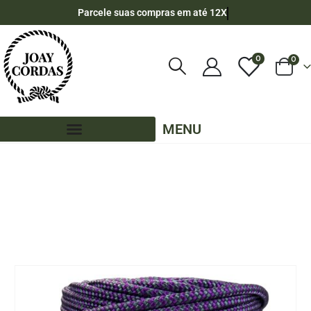
Parcele suas compras em até 12X
0
0
MENU
LOJA
CORES MESCLADAS - 90 METROS - 6MM - POLIPROPILENO
,
PE - 6MM - POLIPROPILENO - 90 METROS
CORDA NÁUTICA DE POLIPROPILENO 6MM ROLO COM 90 METROS – COR: CINZA
MESCLADO COM ROXO (ZIG-ZAG)