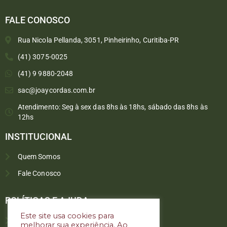
FALE CONOSCO
Rua Nicola Pellanda, 3051, Pinheirinho, Curitiba-PR
(41) 3075-0025
(41) 9 9880-2048
sac@joaycordas.com.br
Atendimento: Seg à sex das 8hs às 18hs, sábado das 8hs às
12hs
INSTITUCIONAL
Quem Somos
Fale Conosco
Converse conosco
Selecione com quem deseja falar
POLÍTICAS E AJUDA
Este site usa cookies para
Política de troca e devoluções
melhorar sua experiência. Ao