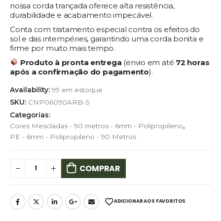
nossa corda trançada oferece alta resistência,
durabilidade e acabamento impecável.
Conta com tratamento especial contra os efeitos do
sol e das intempéries, garantindo uma corda bonita e
firme por muito mais tempo.
Produto à pronta entrega
(envio em até
72 horas
após a confirmação do pagamento
).
Availability:
99 em estoque
SKU:
CNP06090ARB-S
Categorias:
Cores Mescladas - 90 metros - 6mm - Polipropileno
,
PE - 6mm - Polipropileno - 90 Metros
COMPRAR
ADICIONAR AOS FAVORITOS