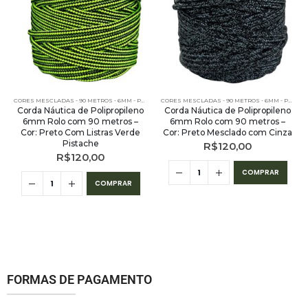
 - 90 METROS
,
PE - 6MM - POLIPROPILENO - 90 METROS
CORES MESCLADAS - 90 METROS - 6MM - POLIPROPILENO
,
OUTLET
,
PE - 6MM - POLIPROPILENO - 9
CORES MESCLADAS - 90 METROS - 6MM - POLIPROPILENO
Corda Náutica de Polipropileno
Corda Náutica de Polipropileno
6mm Rolo com 90 metros –
6mm Rolo com 90 metros –
Cor: Preto Com Listras Verde
Cor: Preto Mesclado com Cinza
Pistache
R$
120,00
R$
120,00
COMPRAR
COMPRAR
FORMAS DE PAGAMENTO