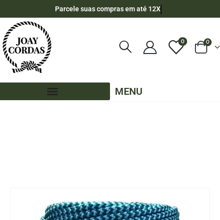
Parcele suas compras em até 12X
0
0
MENU
LOJA
CORES MESCLADAS - 90 METROS - 6MM - POLIPROPILENO
,
PE - 6MM - POLIPROPILENO - 90 METROS
CORDA NÁUTICA DE POLIPROPILENO 6MM ROLO COM 90 METROS – COR: AZUL
TURQUESA MESCLADO COM AZUL BEBÊ (ZIG-ZAG)