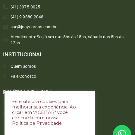
(41) 3075-0025
(41) 9 9880-2048
sac@joaycordas.com.br
Atendimento: Seg à sex das 8hs às 18hs, sábado das 8hs às
12hs
INSTITUCIONAL
Quem Somos
Fale Conosco
Converse conosco
Selecione com quem deseja falar
POLÍTICAS E AJUDA
Este site usa cookies para
Política de troca e devoluções
melhorar sua experiência. Ao
Atendimento
clicar em "ACEITAR" você
Política de privacidade
concorda com nossa
Política de Privacidade