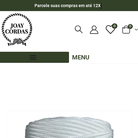
Parcele suas compras em até 12X
0
0
MENU
LOJA
CORES LISAS - 90 METROS - 6MM - POLIPROPILENO
,
PE - 6MM - POLIPROPILENO - 90 METROS
CORDA NÁUTICA DE POLIPROPILENO 6MM ROLO COM 90 METROS – COR: BRANCO