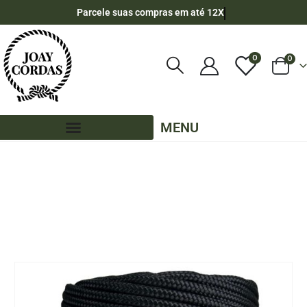
Parcele suas compras em até 12X
0
0
MENU
LOJA
CORDA NÁUTICA REDONDA
,
6MM - POLIPROPILENO
,
90 METROS - 6MM - POLIPROPILENO
,
CORES LISAS - 90 METROS - 6MM - POLIPROPILENO
CORDA NÁUTICA DE POLIPROPILENO 6MM ROLO COM 90 METROS – COR: PRETO