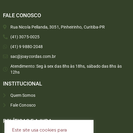
FALE CONOSCO
Rua Nicola Pellanda, 3051, Pinheirinho, Curitiba-PR
(41) 3075-0025
(41) 9 9880-2048
sac@joaycordas.com.br
Atendimento: Seg à sex das 8hs às 18hs, sábado das 8hs às
12hs
INSTITUCIONAL
Quem Somos
Fale Conosco
Converse conosco
Selecione com quem deseja falar
POLÍTICAS E AJUDA
Este site usa cookies para
Política de troca e devoluções