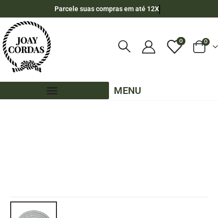
Parcele suas compras em até 12X
0
0
MENU
LOJA
CORDA NÁUTICA REDONDA
,
9MM - POLIPROPILENO
,
180 METROS - 9MM - POLIPROPILENO
,
CORES LISAS - 180 METROS - 9MM - POLIPROPILENO
CARRETEL DE CORDA NÁUTICA DE POLIPROPILENO 9MM TRANÇADO DUPLO
COM 180 METROS – BRANCO