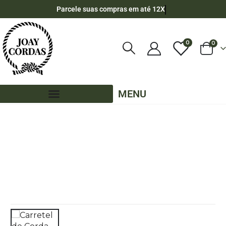
Parcele suas compras em até 12X
0
0
MENU
LOJA
CORDA NÁUTICA REDONDA
,
9MM - POLIPROPILENO
,
180 METROS - 9MM - POLIPROPILENO
,
CORES LISAS - 180 METROS - 9MM - POLIPROPILENO
CARRETEL DE CORDA NÁUTICA DE POLIPROPILENO 9MM TRANÇADO DUPLO
COM 180 METROS – VERDE TIFFANY