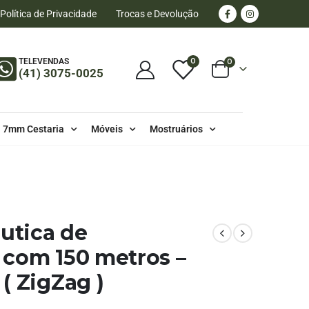
Política de Privacidade
Trocas e Devolução
0
TELEVENDAS
0
(41) 3075-0025
7mm Cestaria
Móveis
Mostruários
S - 150 METROS - 10,0MM
áutica de
 com 150 metros –
( ZigZag )