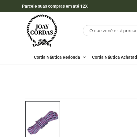
Parcele suas compras em até 12X
Corda Náutica Redonda
Corda Náutica Achata
LOJA
CORDA NÁUTICA REDONDA
,
10MM - POL
CARRETEL DE CORDA NÁUTICA DE POLIPROPILENO 10MM C