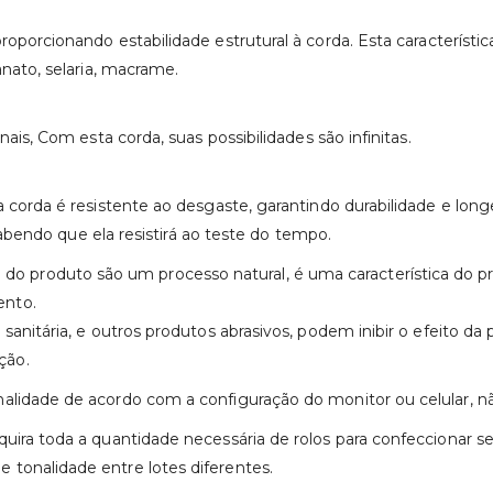
oporcionando estabilidade estrutural à corda. Esta característi
anato, selaria, macrame.
nais, Com esta corda, suas possibilidades são infinitas.
ta corda é resistente ao desgaste, garantindo durabilidade e lo
 sabendo que ela resistirá ao teste do tempo.
 produto são um processo natural, é uma característica do p
ento.
anitária, e outros produtos abrasivos, podem inibir o efeito da 
ção.
nalidade de acordo com a configuração do monitor ou celular, 
uira toda a quantidade necessária de rolos para confeccionar 
tonalidade entre lotes diferentes.