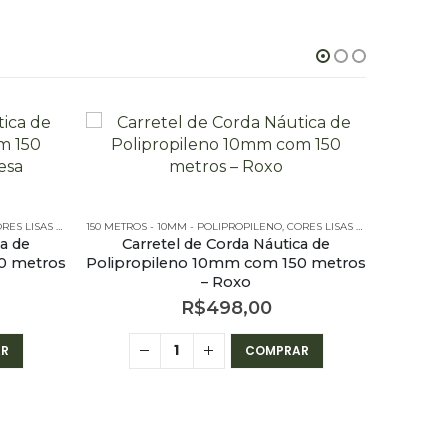
LISAS REDONDA - 150 METROS - 10MM
ISAS REDONDA - 150 METROS - 10MM
150 METROS - 10MM - POLIPROPILENO
,
CORES LISAS REDONDA - 150 METROS - 10MM
150 METROS
ca de
Carretel de Corda Náutica de
Car
0 metros
Polipropileno 10mm com 150 metros
Polipro
– Roxo
R$
498,00
R
COMPRAR