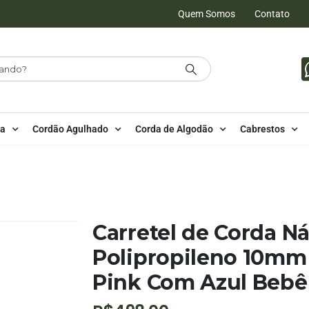
Quem Somos
Contato
da
Cordão Agulhado
Corda de Algodão
Cabrestos
IPROPILENO
,
150 METROS - 10MM - POLIPROPILENO
,
CORDAS MESCLADA
OM 150 METROS – PINK COM AZUL BEBÊ ( ZIGZAG )
Carretel de Corda N
Polipropileno 10mm
Pink Com Azul Bebê 