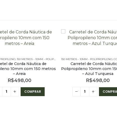
IPROPILENO
,
150 METROS - 10MM - POLIPROPILENO
150 METROS - 10MM - POLIPROPILENO
,
CORDA NÁUTICA REDONDA
,
CORES 
,
CORES L
etel de Corda Náutica de
Carretel de Corda Náuti
pileno 10mm com 150 metros
Polipropileno 10mm com 15
– Areia
– Azul Turquesa
R$
498,00
R$
498,00
COMPRAR
COMPRA