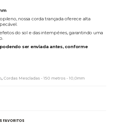
0mm
pileno, nossa corda trançada oferece alta
pecável.
feitos do sol e das intempéries, garantindo uma
o.
s (podendo ser enviada antes, conforme
o
,
Cordas Mescladas - 150 metros - 10,0mm
S FAVORITOS