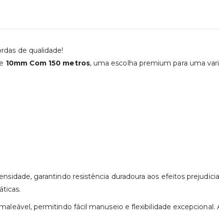
ordas de qualidade!
de
10mm Com 150 metros
, uma escolha premium para uma varie
idade, garantindo resistência duradoura aos efeitos prejudicia
ticas.
ável, permitindo fácil manuseio e flexibilidade excepcional. Ad