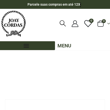
Parcele suas compras em até 12X
0
0
MENU
LOJA
CORDA NÁUTICA REDONDA
,
10MM - POLIPROPILENO
,
150 METROS - 10MM - POLIPROPILENO
,
CORES LISAS REDONDA - 150 METROS - 10MM
CARRETEL DE CORDA NÁUTICA DE POLIPROPILENO 10MM COM 150 METROS –
AZUL MARINHO