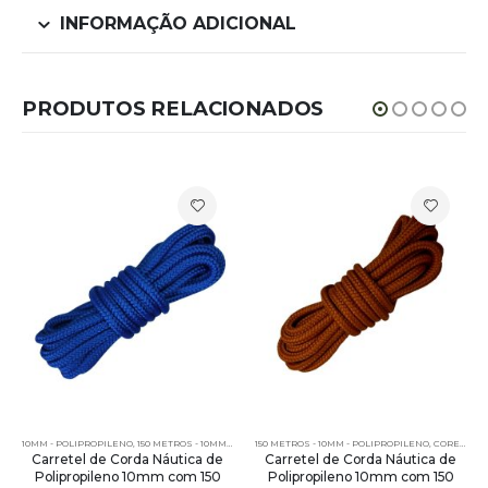
INFORMAÇÃO ADICIONAL
PRODUTOS RELACIONADOS
10MM - POLIPROPILENO
,
150 METROS - 10MM - POLIPROPILENO
150 METROS - 10MM - POLIPROPILENO
,
CORDA NÁUTICA REDONDA
,
CORES LISAS REDONDA - 150 METROS - 10MM
,
CORES 
Carretel de Corda Náutica de
Carretel de Corda Náutica de
Polipropileno 10mm com 150
Polipropileno 10mm com 150