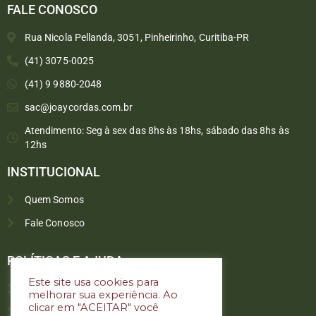
FALE CONOSCO
Rua Nicola Pellanda, 3051, Pinheirinho, Curitiba-PR
(41) 3075-0025
(41) 9 9880-2048
sac@joaycordas.com.br
Atendimento: Seg à sex das 8hs às 18hs, sábado das 8hs às
12hs
INSTITUCIONAL
Quem Somos
Fale Conosco
Converse conosco
Selecione com quem deseja falar
POLÍTICAS E AJUDA
Este site usa cookies para
Política de troca e devoluções
melhorar sua experiência. Ao
Atendimento
clicar em "ACEITAR" você
Política de privacidade