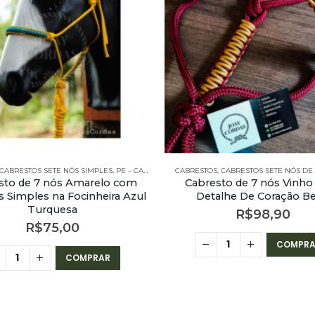
BRESTOS - 7 NÓS SIMPLES
CABRESTOS SETE NÓS SIMPLES
,
PE – CABRESTOS
CABRESTOS
,
PE – CABRESTOS - 7 NÓS SIMPLES
,
CABRESTOS SETE NÓS DE
sto de 7 nós Amarelo com
Cabresto de 7 nós Vinh
s Simples na Focinheira Azul
Detalhe De Coração B
Turquesa
R$
98,90
R$
75,00
COMPRA
COMPRAR