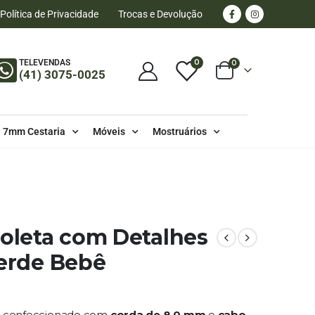
Política de Privacidade
Trocas e Devolução
0
TELEVENDAS
0
(41) 3075-0025
7mm Cestaria
Móveis
Mostruários
ioleta com Detalhes
Verde Bebê
, confeccionado com
corda de 8,0 mm
e
cabo