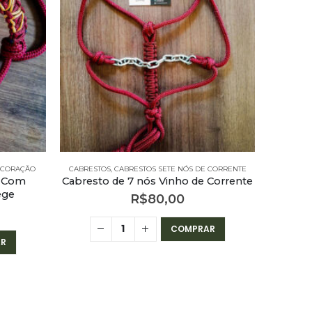
 CORAÇÃO
CABRESTOS
,
CABRESTOS SETE NÓS DE CORRENTE
CABREST
o Com
Cabresto de 7 nós Vinho de Corrente
Cabrest
ege
R$
80,00
COMPRAR
R