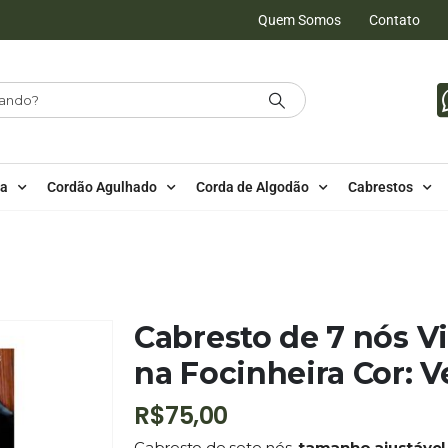
Quem Somos
Contato
da
Cordão Agulhado
Corda de Algodão
Cabrestos
LES
,
PE – CABRESTOS
,
PE – CABRESTOS - 7 NÓS SIMPLES
IRA COR: VERDE BEBÊ
Cabresto de 7 nós V
na Focinheira Cor: 
R$
75,00
Cabresto de sete nós,
tamanho ajustável