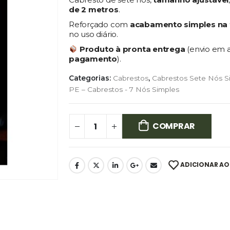
de 2 metros
.
Reforçado com
acabamento simples na 
no uso diário.
Produto à pronta entrega
(envio em 
pagamento
).
Categorias:
Cabrestos
,
Cabrestos Sete Nós S
PE – Cabrestos - 7 Nós Simples
COMPRAR
ADICIONAR AO