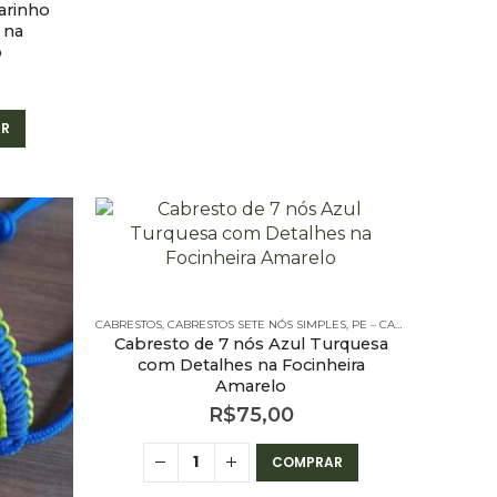
arinho
 na
o
R
CABRESTOS
,
CABRESTOS SETE NÓS SIMPLES
,
PE – CABRESTOS
,
PE – CA
Cabresto de 7 nós Azul Turquesa
com Detalhes na Focinheira
Amarelo
R$
75,00
COMPRAR