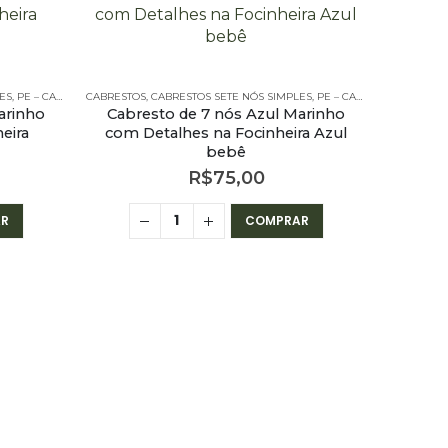
ES
,
PE – CABRESTOS
CABRESTOS
,
PE – CABRESTOS - 7 NÓS SIMPLES
,
CABRESTOS SETE NÓS SIMPLES
,
PE – CABRESTOS
,
PE – CA
arinho
Cabresto de 7 nós Azul Marinho
eira
com Detalhes na Focinheira Azul
bebê
R$
75,00
R
COMPRAR