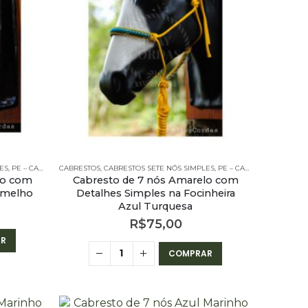
ES
,
PE – CABRESTOS
CABRESTOS
,
PE – CABRESTOS - 7 NÓS SIMPLES
,
CABRESTOS SETE NÓS SIMPLES
,
PE – CABRESTOS
,
PE – CA
lo com
Cabresto de 7 nós Amarelo com
ermelho
Detalhes Simples na Focinheira
Azul Turquesa
R$
75,00
R
COMPRAR