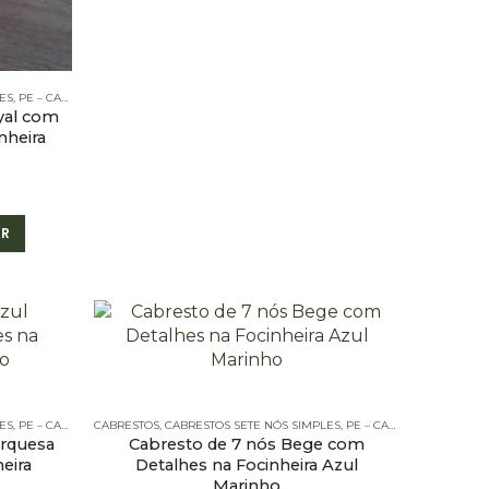
ES
,
PE – CABRESTOS
,
PE – CABRESTOS - 7 NÓS SIMPLES
yal com
nheira
R
ES
,
PE – CABRESTOS
CABRESTOS
,
PE – CABRESTOS - 7 NÓS SIMPLES
,
CABRESTOS SETE NÓS SIMPLES
,
PE – CABRESTOS
,
PE – CA
urquesa
Cabresto de 7 nós Bege com
eira
Detalhes na Focinheira Azul
Marinho