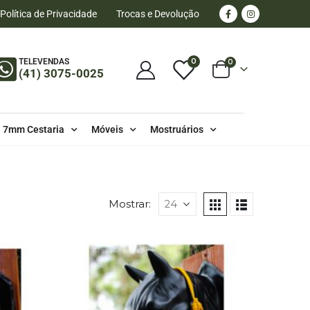
Política de Privacidade
Trocas e Devolução
0
TELEVENDAS
0
(41) 3075-0025
7mm Cestaria
Móveis
Mostruários
Mostrar: