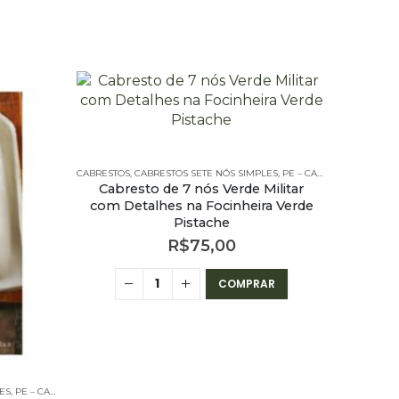
CABRESTOS
,
CABRESTOS SETE NÓS SIMPLES
,
PE – CABRESTOS
,
PE – CA
Cabresto de 7 nós Verde Militar
com Detalhes na Focinheira Verde
Pistache
R$
75,00
COMPRAR
ES
,
PE – CABRESTOS
,
PE – CABRESTOS - 7 NÓS SIMPLES