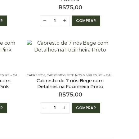
R$
75,00
R
COMPRAR
ES
,
PE – CABRESTOS
CABRESTOS
,
PE – CABRESTOS - 7 NÓS SIMPLES
,
CABRESTOS SETE NÓS SIMPLES
,
PE – CABRESTOS
,
PE – CA
e com
Cabresto de 7 nós Bege com
Pink
Detalhes na Focinheira Preto
R$
75,00
R
COMPRAR