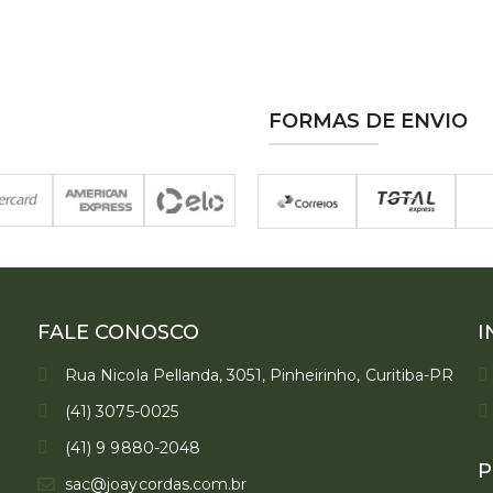
FORMAS DE ENVIO
FALE CONOSCO
I
Rua Nicola Pellanda, 3051, Pinheirinho, Curitiba-PR
(41) 3075-0025
(41) 9 9880-2048
P
sac@joaycordas.com.br