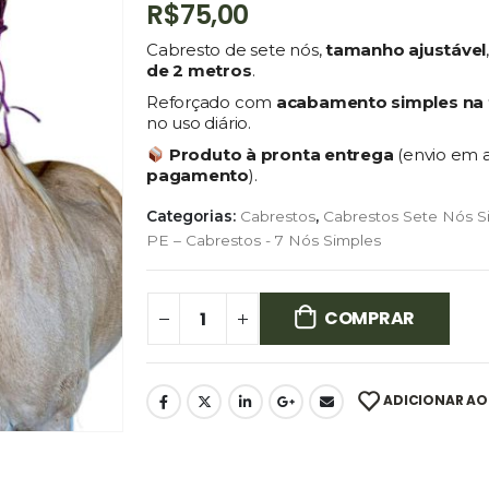
R$
75,00
Cabresto de sete nós,
tamanho ajustável
de 2 metros
.
Reforçado com
acabamento simples na 
no uso diário.
Produto à pronta entrega
(envio em 
pagamento
).
Categorias:
Cabrestos
,
Cabrestos Sete Nós S
PE – Cabrestos - 7 Nós Simples
COMPRAR
ADICIONAR AO