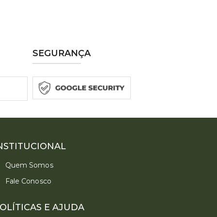
SEGURANÇA
NSTITUCIONAL
Quem Somos
Fale Conosco
Converse conosco
Selecione com quem deseja falar
OLÍTICAS E AJUDA