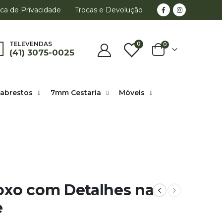
ica de Privacidade
Trocas e Devolução
0
TELEVENDAS
0
(41) 3075-0025
abrestos
7mm Cestaria
Móveis
oxo com Detalhes na
e