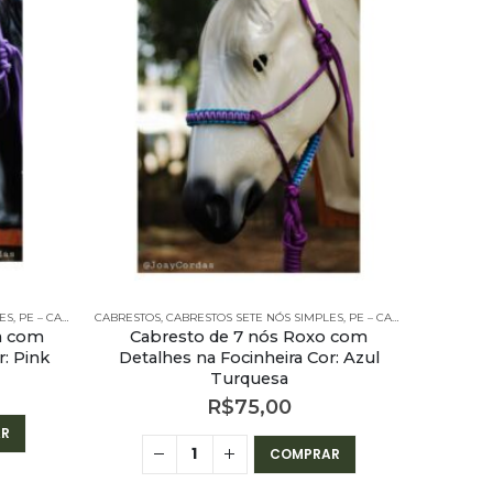
CABRESTOS
Cabr
Deta
ES
,
PE – CABRESTOS
CABRESTOS
,
PE – CABRESTOS - 7 NÓS SIMPLES
,
CABRESTOS SETE NÓS SIMPLES
,
PE – CABRESTOS
,
PE – CA
ta com
Cabresto de 7 nós Roxo com
r: Pink
Detalhes na Focinheira Cor: Azul
Turquesa
R$
75,00
R
COMPRAR