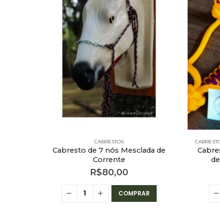
ES
,
PE – CABRESTOS
,
PE – CABRESTOS - 7 NÓS SIMPLES
Detalhes
ache
R
CABRESTOS
CABREST
Cabresto de 7 nós Mesclada de
Cabre
Corrente
de
R$
80,00
COMPRAR