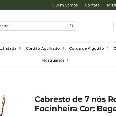
Quem Somos
Contato
Polít
Achatada
Cordão Agulhado
Corda de Algodão
C
Mostruários
LES
,
PE – CABRESTOS
,
PE – CABRESTOS - 7 NÓS SIMPLES
A COR: BEGE
Cabresto de 7 nós R
Focinheira Cor: Beg