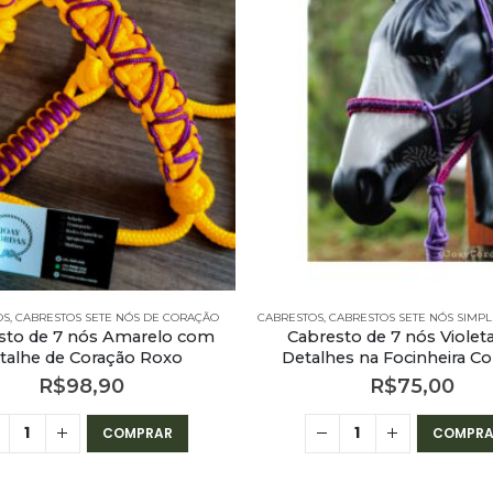
OS
,
CABRESTOS SETE NÓS DE CORAÇÃO
CABRESTOS
,
CABRESTOS SETE NÓS SIMPL
sto de 7 nós Amarelo com
Cabresto de 7 nós Viole
talhe de Coração Roxo
Detalhes na Focinheira Co
R$
98,90
R$
75,00
COMPRAR
COMPRA