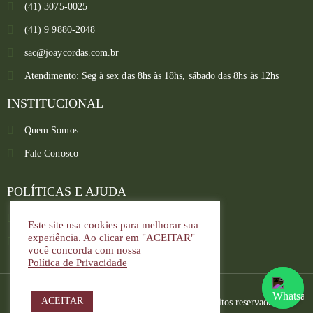
(41) 3075-0025
(41) 9 9880-2048
sac@joaycordas.com.br
Atendimento: Seg à sex das 8hs às 18hs, sábado das 8hs às 12hs
INSTITUCIONAL
Quem Somos
Fale Conosco
Converse conosco
Selecione com quem deseja falar
POLÍTICAS E AJUDA
Política de troca e devoluções
Este site usa cookies para melhorar sua
Atendimento
experiência. Ao clicar em "ACEITAR"
Política de privacidade
você concorda com nossa
Política de Privacidade
ACEITAR
Copyright © 2022. Joay Cordas. Todos os direitos reservados.