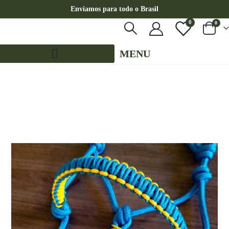
Enviamos para todo o Brasil
0
0
MENU
LOJA
CABRESTOS
,
CABRESTOS SETE NÓS SIMPLES
,
PE – CABRESTOS
,
PE – CABRESTOS - 7 NÓS SIMPLES
CABRESTO DE 7 NÓS AZUL TURQUESA COM DETALHES NA FOCINHEIRA AMARELO