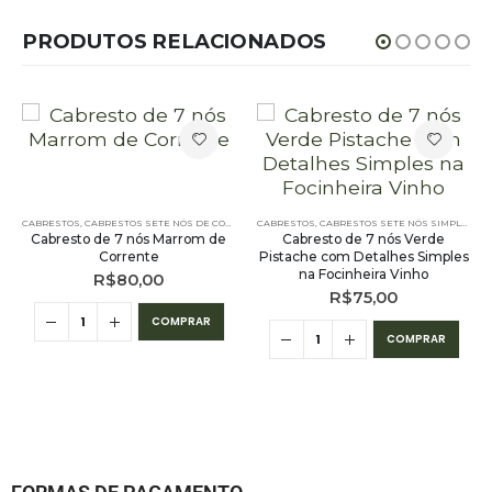
PRODUTOS RELACIONADOS
,
PE – CABRESTOS
CABRESTOS
,
CABRESTOS SETE NÓS DE CORRENTE
,
PE – CABRESTOS - 7 NÓS SIMPLES
CABRESTOS
,
CABRESTOS SETE NÓS SIMPLES
,
PE
Cabresto de 7 nós Marrom de
Cabresto de 7 nós Verde
Corrente
Pistache com Detalhes Simples
na Focinheira Vinho
R$
80,00
R$
75,00
COMPRAR
COMPRAR