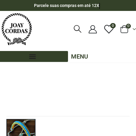
Parcele suas compras em até 12X
0
0
MENU
LOJA
CABRESTOS
,
CABRESTOS SETE NÓS SIMPLES
,
PE – CABRESTOS
,
PE – CABRESTOS - 7 NÓS SIMPLES
CABRESTO DE 7 NÓS ARCO ÍRIS COM DETALHES SIMPLES NA FOCINHEIRA
AMARELO