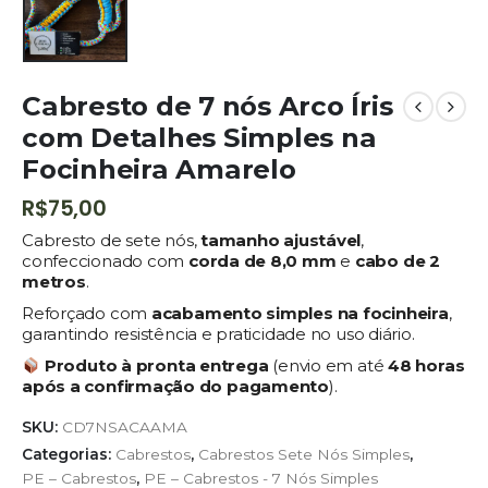
Cabresto de 7 nós Arco Íris
com Detalhes Simples na
Focinheira Amarelo
R$
75,00
Cabresto de sete nós,
tamanho ajustável
,
confeccionado com
corda de 8,0 mm
e
cabo de 2
metros
.
Reforçado com
acabamento simples na focinheira
,
garantindo resistência e praticidade no uso diário.
Produto à pronta entrega
(envio em até
48 horas
após a confirmação do pagamento
).
SKU:
CD7NSACAAMA
Categorias:
Cabrestos
,
Cabrestos Sete Nós Simples
,
PE – Cabrestos
,
PE – Cabrestos - 7 Nós Simples