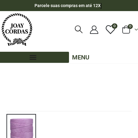
Parcele suas compras em até 12X
0
0
MENU
LOJA
CORDÃO AGULHADO
,
5MM - CORDÃO AGULHADO
,
5MM – CORDÃO AGULHADO - 300 METROS
CORDÃO AGULHADO 5MM ROLO COM 300 METROS – COR: ROSA CLARO