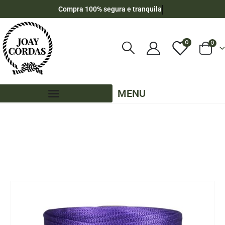
Compra 100% segura e tranquila
0
0
MENU
LOJA
CORDÃO AGULHADO
,
4MM - CORDÃO AGULHADO
,
4MM – CORDÃO AGULHADO - 360 METROS
CORDÃO AGULHADO 4MM ROLO COM 360 METROS – COR: VIOLETA