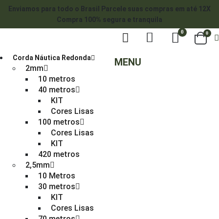
Enviamos para todo o Brasil
Parcele suas compras em até 12X
Compra 100% segura e tranquila
0
0
Corda Náutica Redonda
MENU
2mm
10 metros
40 metros
KIT
Cores Lisas
100 metros
Cores Lisas
KIT
420 metros
2,5mm
10 Metros
30 metros
KIT
Cores Lisas
70 metros