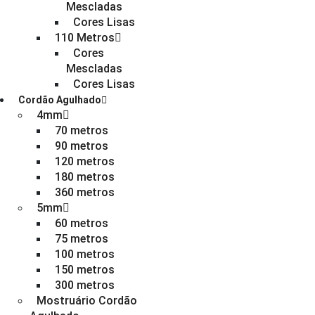
Mescladas
Cores Lisas
110 Metros
Cores
Mescladas
Cores Lisas
Cordão Agulhado
4mm
70 metros
90 metros
120 metros
180 metros
360 metros
5mm
60 metros
75 metros
100 metros
150 metros
300 metros
Mostruário Cordão