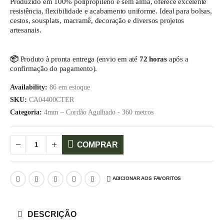
Produzido em 100% polipropileno e sem alma, oferece excelente
resistência, flexibilidade e acabamento uniforme. Ideal para bolsas,
cestos, sousplats, macramê, decoração e diversos projetos
artesanais.
📦
Produto à pronta entrega (envio em até
72 horas
após a
confirmação do pagamento).
Availability:
86 em estoque
SKU:
CA04400CTER
Categoria:
4mm – Cordão Agulhado - 360 metros
COMPRAR
ADICIONAR AOS FAVORITOS
DESCRIÇÃO