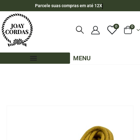
Parcele suas compras em até 12X
0
0
MENU
LOJA
CORDA DE ALGODÃO
,
8MM - ALGODÃO
,
50 METROS - 8MM - ALGODÃO
CORDA TRANÇADA DE ALGODÃO 8MM ROLO COM 50 METROS -COR: MOSTARDA