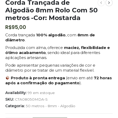
Corda Trançada de
Algodão 8mm Rolo Com 50
metros -Cor: Mostarda
R$
95,00
Corda trançada
100% algodão
, com
8
mm de
diâmetro
.
Produzida com alma, oferece
maciez, flexibilidade e
ótimo acabamento
, sendo ideal para diferentes
aplicações artesanais.
Pode apresentar pequenas variações de cor e
diâmetro por se tratar de um material flexível.
Produto à pronta entrega
(envio em até
72
horas
após a confirmação do pagamento
).
Availability:
99 em estoque
SKU:
CTA08050MDA-S
Categoria:
50 metros - 8mm - Algodão