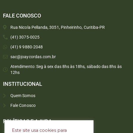
FALE CONOSCO
Rua Nicola Pellanda, 3051, Pinheirinho, Curitiba-PR
(41) 3075-0025
(41) 9 9880-2048
sac@joaycordas.com.br
Atendimento: Seg à sex das 8hs às 18hs, sábado das 8hs às
12hs
INSTITUCIONAL
Quem Somos
Fale Conosco
Converse conosco
Selecione com quem deseja falar
POLÍTICAS E AJUDA
Este site usa cookies para
Política de troca e devoluções