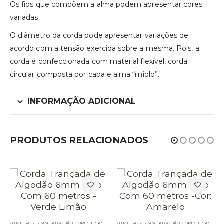
Os fios que compõem a alma podem apresentar cores
variadas.
O diâmetro da corda pode apresentar variações de
acordo com a tensão exercida sobre a mesma. Pois, a
corda é confeccionada com material flexível, corda
circular composta por capa e alma “miolo”.
INFORMAÇÃO ADICIONAL
PRODUTOS RELACIONADOS
ÃO - 60 METROS
60 METROS - 6MM - ALGODÃO
,
PE – 6MM – ALGODÃO - 60 METROS
,
CORES LISAS - 60 METROS - 6MM - ALGODÃO
60 METROS - 6MM - ALGODÃO
,
PE – 6MM – ALGODÃO - 
,
CORES LISAS - 60 METROS - 6MM - ALGODÃO