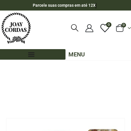
Parcele suas compras em até 12X
0
0
MENU
LOJA
60 METROS - 6MM - ALGODÃO
,
CORES MESCLADAS - 60 METROS - 6MM - ALGODÃO
,
PE – 6MM – ALGODÃO - 60 METROS
CORDA TRANÇADA DE ALGODÃO 6MM ROLO COM 60 METROS -COR: VERMELHO
COM VERDE OLIVA ( ZIG ZAG )